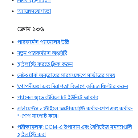
বিবিধ হাইলাইটস
অ্যাক্সেসযোগ্যতা
ক্রোম ১৩৬
পারফর্মেন্স প্যানেলের উন্নতি
নতুন পারফর্ম্যান্স অন্তর্দৃষ্টি
হাইলাইট করতে ক্লিক করুন
নেটওয়ার্ক অনুরোধের সারসংক্ষেপে সার্ভারের সময়
'গোপনীয়তা এবং নিরাপত্তা' বিভাগে কুকিজ ফিল্টার করুন
প্যানেল জুড়ে টেবিলে kB ইউনিটে আকার
এলিমেন্টস > স্টাইলে অটোকমপ্লিট কর্নার-শেপ এবং কর্নার-
*-শেপ সাপোর্ট করে।
পরীক্ষামূলক: DOM-এ উপাদান এবং বৈশিষ্ট্যের সমস্যাগুলি
হাইলাইট করা