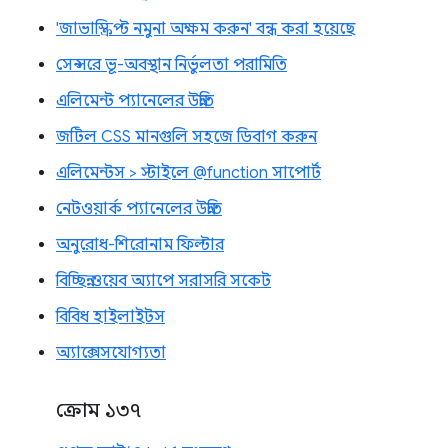
'জাভাস্ক্রিপ্ট নমুনা অক্ষম করুন' বন্ধ করা হয়েছে
সেন্সরে ভূ-অবস্থান নির্ভুলতা পরামিতি
এলিমেন্ট প্যানেলের উন্নতি
জটিল CSS মানগুলি সহজে ডিবাগ করুন
এলিমেন্টস > স্টাইলে @function সাপোর্ট
নেটওয়ার্ক প্যানেলের উন্নতি
অনুরোধ-শিরোনাম ফিল্টার
বিচ্ছিন্ন ওয়েব অ্যাপে সরাসরি সকেট
বিবিধ হাইলাইটস
অ্যাক্সেসযোগ্যতা
ক্রোম ১৩৭