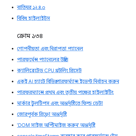
বাতিঘর ১২.৪.০
বিবিধ হাইলাইটস
ক্রোম ১৩৪
গোপনীয়তা এবং নিরাপত্তা প্যানেল
পারফর্মেন্স প্যানেলের উন্নতি
ক্যালিব্রেটেড CPU থ্রটলিং প্রিসেট
একই AI চ্যাটে বিভিন্ন পারফর্ম্যান্স ইভেন্ট নির্বাচন করুন
পারফরম্যান্সে প্রথম এবং তৃতীয় পক্ষের হাইলাইটিং
মার্কার টুলটিপস এবং অন্তর্দৃষ্টিতে ফিল্ড ডেটা
জোরপূর্বক রিফ্লো অন্তর্দৃষ্টি
'DOM সাইজ অপ্টিমাইজ করুন' অন্তর্দৃষ্টি