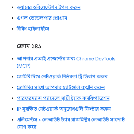
ড্রয়ারের ওরিয়েন্টেশন টগল করুন
গুগল ডেভেলপার প্রোগ্রাম
বিবিধ হাইলাইটস
ক্রোম ১৪১
আপনার এআই এজেন্টের জন্য Chrome DevTools
(MCP)
জেমিনি দিয়ে নেটওয়ার্ক নির্ভরতা ট্রি ডিবাগ করুন
জেমিনির সাথে আপনার চ্যাটগুলি রপ্তানি করুন
পারফরম্যান্স প্যানেলে স্থায়ী ট্র্যাক কনফিগারেশন
IP সুরক্ষিত নেটওয়ার্ক অনুরোধগুলি ফিল্টার করুন
এলিমেন্টস > লেআউট ট্যাব রাজমিস্ত্রির লেআউট সাপোর্ট
যোগ করে