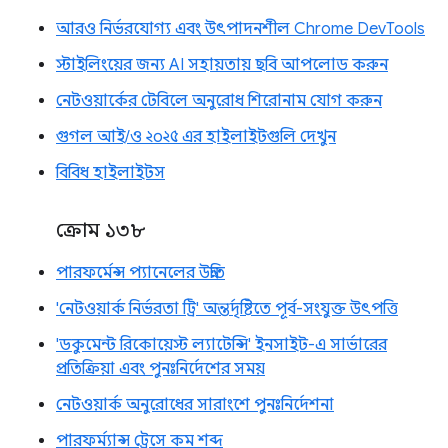
আরও নির্ভরযোগ্য এবং উৎপাদনশীল Chrome DevTools
স্টাইলিংয়ের জন্য AI সহায়তায় ছবি আপলোড করুন
নেটওয়ার্কের টেবিলে অনুরোধ শিরোনাম যোগ করুন
গুগল আই/ও ২০২৫ এর হাইলাইটগুলি দেখুন
বিবিধ হাইলাইটস
ক্রোম ১৩৮
পারফর্মেন্স প্যানেলের উন্নতি
'নেটওয়ার্ক নির্ভরতা ট্রি' অন্তর্দৃষ্টিতে পূর্ব-সংযুক্ত উৎপত্তি
'ডকুমেন্ট রিকোয়েস্ট ল্যাটেন্সি' ইনসাইট-এ সার্ভারের
প্রতিক্রিয়া এবং পুনঃনির্দেশের সময়
নেটওয়ার্ক অনুরোধের সারাংশে পুনঃনির্দেশনা
পারফর্ম্যান্স ট্রেসে কম শব্দ