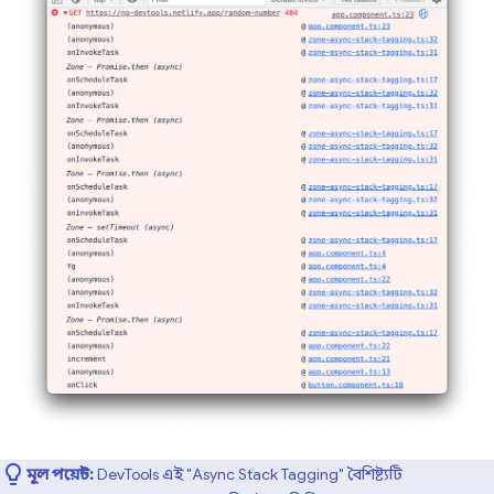
মূল পয়েন্ট:
DevTools এই "Async Stack Tagging" বৈশিষ্ট্যটি