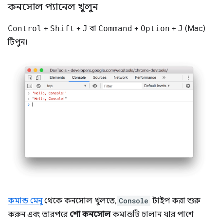
কনসোল প্যানেল খুলুন
Control
+
Shift
+
J
বা
Command
+
Option
+
J
(Mac)
টিপুন।
কমান্ড মেনু
থেকে কনসোল খুলতে,
Console
টাইপ করা শুরু
করুন এবং তারপরে
শো কনসোল
কমান্ডটি চালান যার পাশে