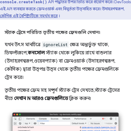
API পদ্ধতির উপর ভিত্তি করে প্রয়োগ করে। DevTools
console.createTask()
এই API ব্যবহার করতে ফ্রেমওয়ার্ক এবং বিমূর্ততা উত্সাহিত করে। উদাহরণস্বরূপ,
কৌণিক এই বৈশিষ্ট্যটিকে সমর্থন করে
।
স্ট্যাক ট্রেসে পরিচিত তৃতীয় পক্ষের ফ্রেমগুলি দেখান৷
যখন উৎস মানচিত্রে
ignoreList
ক্ষেত্র অন্তর্ভুক্ত থাকে,
ডিফল্টরূপে,
কনসোল
স্ট্যাক থেকে লুকিয়ে রাখে বান্ডলার
(উদাহরণস্বরূপ, ওয়েবপ্যাক) বা ফ্রেমওয়ার্ক (উদাহরণস্বরূপ,
কৌণিক) দ্বারা উত্পন্ন উত্স থেকে তৃতীয় পক্ষের ফ্রেমগুলিকে
ট্রেস করে।
তৃতীয় পক্ষের ফ্রেম সহ সম্পূর্ণ স্ট্যাক ট্রেস দেখতে, স্ট্যাক ট্রেসের
নীচে
দেখান N আরও ফ্রেমগুলিতে
ক্লিক করুন৷