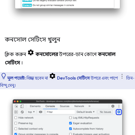
কনসোল সেটিংস খুলুন
ক্লিক করুন
কনসোলের
উপরের-ডান কোণে
কনসোল
সেটিংস
।
মূল পয়েন্ট:
বিভ্রান্ত হবেন না
DevTools সেটিংস
উপরে এবং পাশে
তিন-
বিন্দু মেনু।