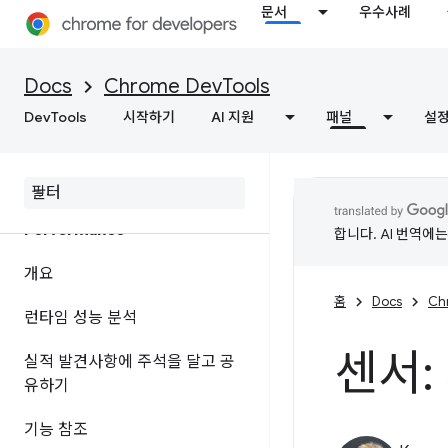
문서
우수사례
개요
네트워크 활동 검사
Docs
Chrome DevTools
DevTools
기능 참조
시작하기
AI 지원
패널
설
페이지 리소스 보기
Performance
합니다. AI 번역에
개요
홈
Docs
Ch
런타임 성능 분석
센서:
실적 발견사항에 주석을 달고 공
유하기
기능 참조