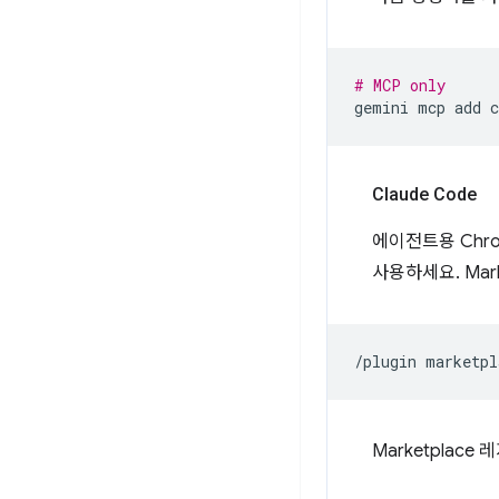
# MCP only
gemini
mcp
add
Claude Code
에이전트용 Chro
사용하세요. Mar
/plugin
marketpl
Marketplac