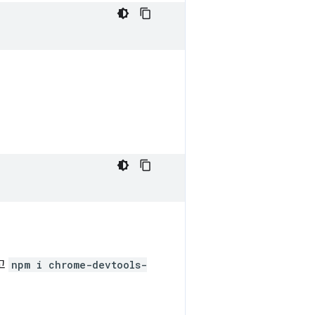
고
npm i chrome-devtools-