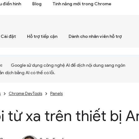
 điển hình
Blog
Tính năng mới trong Chrome
Cài đặt
Hỗ trợ tiếp cận
Dành cho nhân viên hỗ trợ
Google sử dụng công nghệ AI để dịch nội dung sang ngôn
ản dịch bằng AI có thể có lỗi.
s
Chrome DevTools
Panels
i từ xa trên thiết bị 