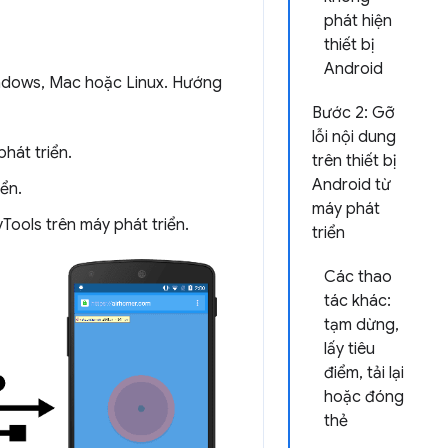
phát hiện
thiết bị
Android
 Windows, Mac hoặc Linux. Hướng
Bước 2: Gỡ
lỗi nội dung
phát triển.
trên thiết bị
Android từ
iển.
máy phát
vTools trên máy phát triển.
triển
Các thao
tác khác:
tạm dừng,
lấy tiêu
điểm, tải lại
hoặc đóng
thẻ