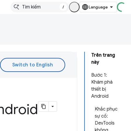
/
Trên trang
này
Bước 1:
Khám phá
thiết bị
Android
Android
Khắc phục
sự cố:
DevTools
không