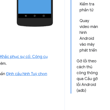
Kiểm tra
phần tử
Quay
video màn
hình
Android
vào máy
phát triển
Khắc phục sự cố: Công cụ
Gỡ lỗi theo
hêm.
cách thủ
công thông
phần
Định cấu hình Tuỳ chọn
qua Cầu gỡ
lỗi Android
(adb)