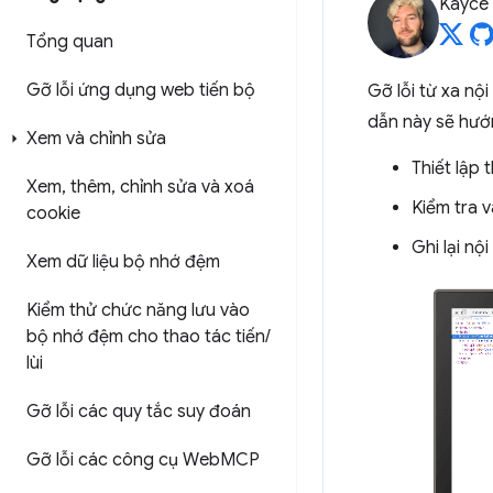
Kayce
Tổng quan
Gỡ lỗi ứng dụng web tiến bộ
Gỡ lỗi từ xa nộ
dẫn này sẽ hướ
Xem và chỉnh sửa
Thiết lập 
Xem
,
thêm
,
chỉnh sửa và xoá
Kiểm tra v
cookie
Ghi lại nộ
Xem dữ liệu bộ nhớ đệm
Kiểm thử chức năng lưu vào
bộ nhớ đệm cho thao tác tiến
/
lùi
Gỡ lỗi các quy tắc suy đoán
Gỡ lỗi các công cụ Web
MCP