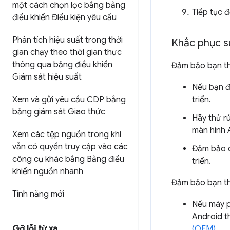
một cách chọn lọc bằng bảng
Tiếp tục 
điều khiển Điều kiện yêu cầu
Phân tích hiệu suất trong thời
Khắc phục s
gian chạy theo thời gian thực
thông qua bảng điều khiển
Đảm bảo bạn th
Giám sát hiệu suất
Nếu bạn đ
triển.
Xem và gửi yêu cầu CDP bằng
bảng giám sát Giao thức
Hãy thử rú
màn hình 
Xem các tệp nguồn trong khi
vẫn có quyền truy cập vào các
Đảm bảo c
công cụ khác bằng Bảng điều
triển.
khiển nguồn nhanh
Đảm bảo bạn th
Tính năng mới
Nếu máy ph
Android t
(OEM)
.
Gỡ lỗi từ xa