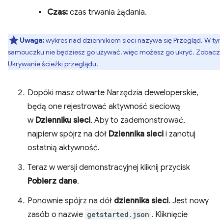
Czas:
czas trwania żądania.
Uwaga:
wykres nad dziennikiem sieci nazywa się Przegląd. W t
samouczku nie będziesz go używać, więc możesz go ukryć. Zobacz
Ukrywanie ścieżki przeglądu
.
Dopóki masz otwarte Narzędzia deweloperskie,
będą one rejestrować aktywność sieciową
w
Dzienniku sieci
. Aby to zademonstrować,
najpierw spójrz na dół
Dziennika sieci
i zanotuj
ostatnią aktywność.
Teraz w wersji demonstracyjnej kliknij przycisk
Pobierz dane
.
Ponownie spójrz na dół
dziennika sieci
. Jest nowy
zasób o nazwie
getstarted.json
. Kliknięcie