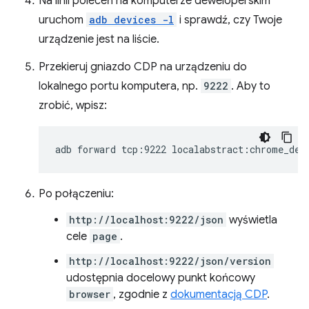
Na linii poleceń na komputerze deweloperskim
uruchom
adb devices -l
i sprawdź, czy Twoje
urządzenie jest na liście.
Przekieruj gniazdo CDP na urządzeniu do
lokalnego portu komputera, np.
9222
. Aby to
zrobić, wpisz:
adb
forward
tcp:9222
Po połączeniu:
http://localhost:9222/json
wyświetla
cele
page
.
http://localhost:9222/json/version
udostępnia docelowy punkt końcowy
browser
, zgodnie z
dokumentacją CDP
.