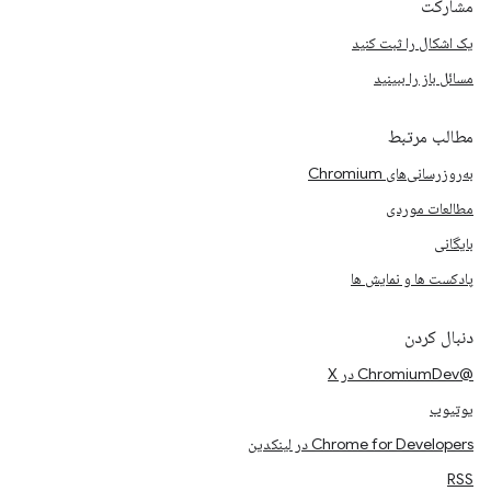
مشارکت
یک اشکال را ثبت کنید
مسائل باز را ببینید
مطالب مرتبط
به‌روزرسانی‌های Chromium
مطالعات موردی
بایگانی
پادکست ها و نمایش ها
دنبال کردن
@ChromiumDev در X
یوتیوب
Chrome for Developers در لینکدین
RSS