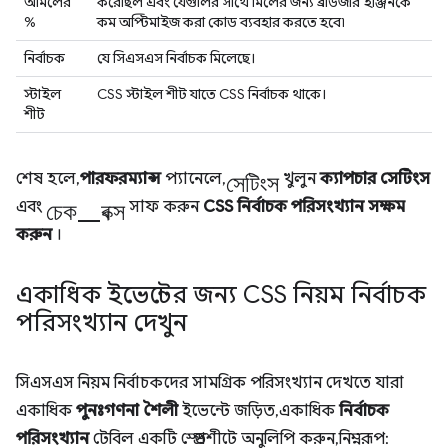
অমিলের
করেছিল এবং যেগুলির সাথে মিলের জন্য ব্রাউজার ইঞ্জিনকে
%
কম অপ্টিমাইজ করা কোড ব্যবহার করতে হবে৷
নির্বাচক
যে সিএসএস নির্বাচক মিলেছে।
স্টাইল
CSS স্টাইল শীট যাতে CSS নির্বাচক থাকে।
শীট
সেটিংস
শেষ হলে,
পারফরম্যান্স
প্যানেলে,
খুলুন
ক্যাপচার সেটিংস
চেক_বক্স
এবং
সাফ করুন
CSS নির্বাচক পরিসংখ্যান সক্ষম
করুন
।
একাধিক ইভেন্টের জন্য CSS নিয়ম নির্বাচক
পরিসংখ্যান দেখুন
সিএসএস নিয়ম নির্বাচকদের সামগ্রিক পরিসংখ্যান দেখতে যারা
একাধিক
পুনঃগণনা শৈলী
ইভেন্টে জড়িত, একাধিক
নির্বাচক
পরিসংখ্যান
টেবিল একটি স্প্রেডশীটে অনুলিপি করুন, নিম্নরূপ: