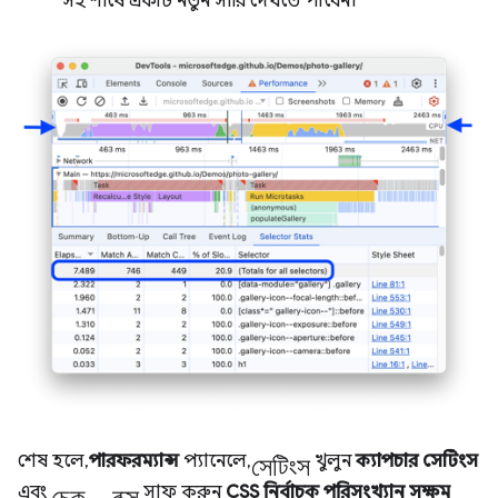
সহ শীর্ষে একটি নতুন সারি দেখতে পাবেন।
সেটিংস
শেষ হলে,
পারফরম্যান্স
প্যানেলে,
খুলুন
ক্যাপচার সেটিংস
চেক_বক্স
এবং
সাফ করুন
CSS নির্বাচক পরিসংখ্যান সক্ষম