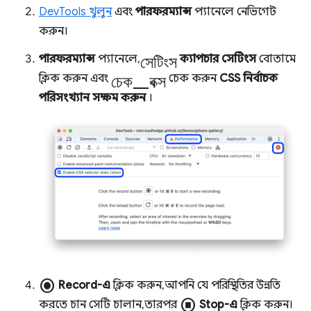
DevTools খুলুন
এবং
পারফরম্যান্স
প্যানেলে নেভিগেট
করুন।
সেটিংস
পারফরম্যান্স
প্যানেলে,
ক্যাপচার সেটিংস
বোতামে
চেক_বক্স
ক্লিক করুন এবং
চেক করুন
CSS নির্বাচক
পরিসংখ্যান সক্ষম করুন
।
radio_button_checked
Record-এ
ক্লিক করুন, আপনি যে পরিস্থিতির উন্নতি
stop_circle
করতে চান সেটি চালান, তারপর
Stop-এ
ক্লিক করুন।