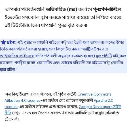
আপনার পরিবর্তনগুলি
অতিবাহিত (ms)
কলামে
পুনঃগণনা স্টাইল
ইভেন্টের সময়কাল হ্রাস করতে সাহায্য করেছে তা নিশ্চিত করতে
এই টিউটোরিয়ালের ধাপগুলি পুনরাবৃত্তি করুন৷
দ্রষ্টব্য:
এই পৃষ্ঠার অংশগুলি
মাইক্রোসফ্ট দ্বারা তৈরি এবং ভাগ করা
কাজের উপর
ভিত্তি করে পরিবর্তন করা হয়েছে এবং
ক্রিয়েটিভ কমন্স অ্যাট্রিবিউশন 4.0
আন্তর্জাতিক লাইসেন্সে
বর্ণিত শর্তাবলী অনুসারে ব্যবহৃত হয়েছে।
মূল পৃষ্ঠাটি
মাইকেল
হফম্যান, প্যাট্রিক ব্রসেট, জো মার্টিন এবং জোহের ঘদিয়ালি সহ মাইক্রোসফ্ট এজ টিম
দ্বারা রচিত।
অন্য কিছু উল্লেখ না করা থাকলে, এই পৃষ্ঠার কন্টেন্ট
Creative Commons
Attribution 4.0 License
-এর অধীনে এবং কোডের নমুনাগুলি
Apache 2.0
License
-এর অধীনে লাইসেন্স প্রাপ্ত। আরও জানতে,
Google Developers সাইট
নীতি
দেখুন। Java হল Oracle এবং/অথবা তার অ্যাফিলিয়েট সংস্থার রেজিস্টার্ড
ট্রেডমার্ক।