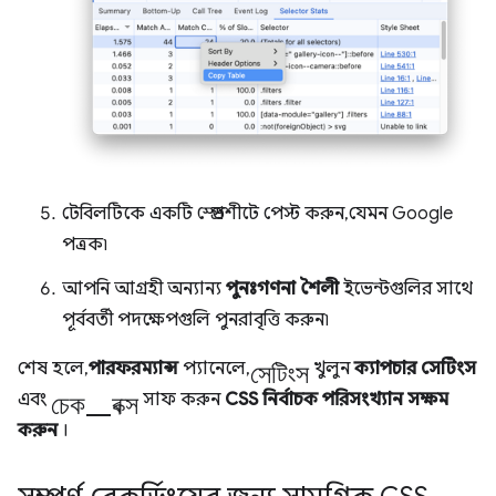
টেবিলটিকে একটি স্প্রেডশীটে পেস্ট করুন, যেমন Google
পত্রক৷
আপনি আগ্রহী অন্যান্য
পুনঃগণনা শৈলী
ইভেন্টগুলির সাথে
পূর্ববর্তী পদক্ষেপগুলি পুনরাবৃত্তি করুন৷
সেটিংস
শেষ হলে,
পারফরম্যান্স
প্যানেলে,
খুলুন
ক্যাপচার সেটিংস
চেক_বক্স
এবং
সাফ করুন
CSS নির্বাচক পরিসংখ্যান সক্ষম
করুন
।