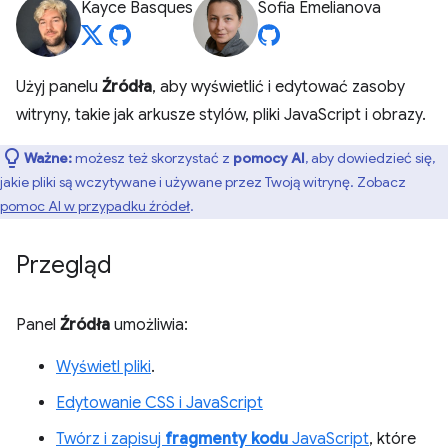
Kayce Basques
Sofia Emelianova
Użyj panelu
Źródła
, aby wyświetlić i edytować zasoby
witryny, takie jak arkusze stylów, pliki JavaScript i obrazy.
Ważne:
możesz też skorzystać z
pomocy AI
, aby dowiedzieć się,
jakie pliki są wczytywane i używane przez Twoją witrynę. Zobacz
pomoc AI w przypadku źródeł
.
Przegląd
Panel
Źródła
umożliwia:
Wyświetl pliki
.
Edytowanie CSS i JavaScript
Twórz i zapisuj
fragmenty kodu
JavaScript
, które