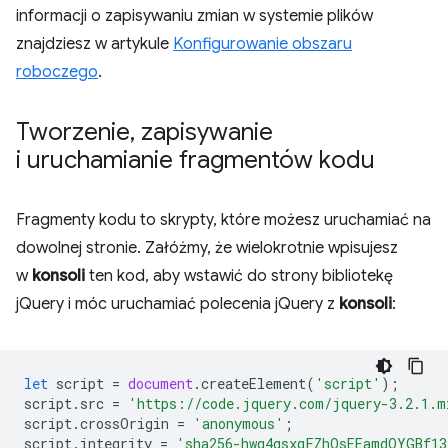
informacji o zapisywaniu zmian w systemie plików
znajdziesz w artykule
Konfigurowanie obszaru
roboczego
.
Tworzenie
,
zapisywanie
i uruchamianie fragmentów kodu
Fragmenty kodu to skrypty, które możesz uruchamiać na
dowolnej stronie. Załóżmy, że wielokrotnie wpisujesz
w
konsoli
ten kod, aby wstawić do strony bibliotekę
jQuery i móc uruchamiać polecenia jQuery z
konsoli
:
let
script
=
document
.
createElement
(
'script'
);
script
.
src
=
'https://code.jquery.com/jquery-3.2.1.m
script
.
crossOrigin
=
'anonymous'
;
script
.
integrity
=
'sha256-hwg4gsxgFZhOsEEamdOYGBf13