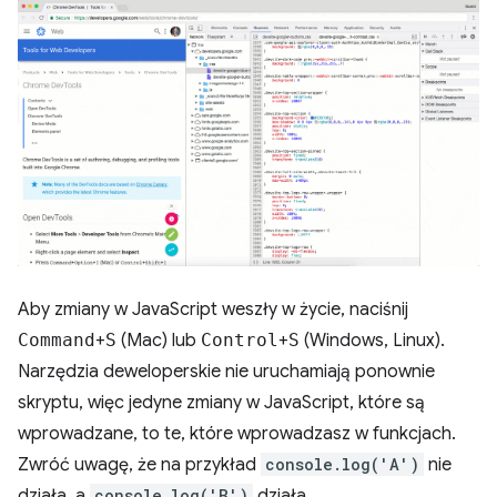
Aby zmiany w JavaScript weszły w życie, naciśnij
Command
+
S
(Mac) lub
Control
+
S
(Windows, Linux).
Narzędzia deweloperskie nie uruchamiają ponownie
skryptu, więc jedyne zmiany w JavaScript, które są
wprowadzane, to te, które wprowadzasz w funkcjach.
Zwróć uwagę, że na przykład
console.log('A')
nie
działa, a
console.log('B')
działa.