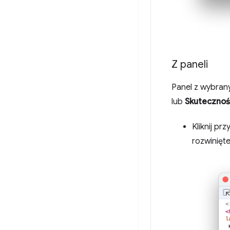
Z paneli
Panel z wybran
lub
Skuteczno
Kliknij prz
rozwinięte