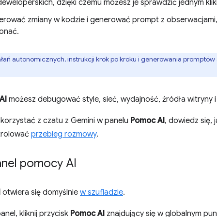
deweloperskich, dzięki czemu możesz je sprawdzić jednym klik
rować zmiany w kodzie i generować prompt z obserwacjami,
onać.
łań autonomicznych, instrukcji krok po kroku i generowania promptów
AI
możesz debugować style, sieć, wydajność, źródła witryny i
 korzystać z czatu z Gemini w panelu
Pomoc AI
, dowiedz się, 
trolować
przebieg rozmowy
.
nel pomocy AI
I
otwiera się domyślnie
w szufladzie
.
nel, kliknij przycisk
Pomoc AI
znajdujący się w globalnym pun