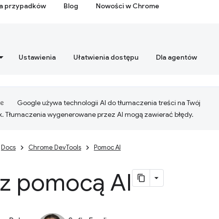
ia przypadków
Blog
Nowości w Chrome
Ustawienia
Ułatwienia dostępu
Dla agentów
Google używa technologii AI do tłumaczenia treści na Twój
k. Tłumaczenia wygenerowane przez AI mogą zawierać błędy.
Docs
Chrome DevTools
Pomoc AI
 z pomocą AI