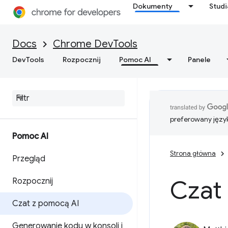
Dokumenty
Stud
Docs
Chrome DevTools
DevTools
Rozpocznij
Pomoc AI
Panele
preferowany języ
Pomoc AI
Strona główna
Przegląd
Czat
Rozpocznij
Czat z pomocą AI
Generowanie kodu w konsoli i