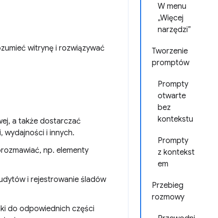
W menu
„Więcej
narzędzi”
ozumieć witrynę i rozwiązywać
Tworzenie
promptów
Prompty
otwarte
bez
kontekstu
ej, a także dostarczać
 wydajności i innych.
Prompty
orozmawiać, np. elementy
z kontekst
em
dytów i rejestrowanie śladów
Przebieg
rozmowy
nki do odpowiednich części