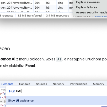
eceń
pomoc AI
z menu poleceń, wpisz
AI
, a następnie uruchom po
e się plakietka
Panel
.