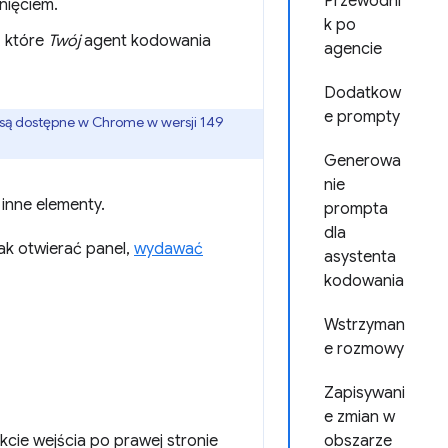
Przewodni
nięciem.
k po
 które
Twój
agent kodowania
agencie
Dodatkow
e prompty
 są dostępne w Chrome w wersji 149
Generowa
nie
 inne elementy.
prompta
dla
jak otwierać panel,
wydawać
asystenta
kodowania
Wstrzyman
e rozmowy
Zapisywani
e zmian w
kcie wejścia po prawej stronie
obszarze