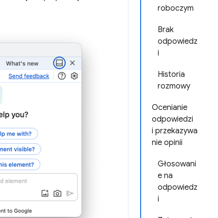
roboczym
Brak
odpowiedz
i
Historia
rozmowy
Ocenianie
odpowiedzi
i przekazywa
nie opinii
Głosowani
e na
odpowiedz
i