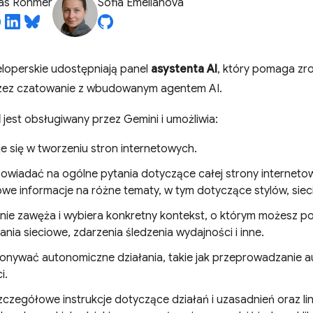
ias Rohmer
Sofia Emelianova
loperskie udostępniają panel
asystenta AI
, który pomaga zr
zez czatowanie z wbudowanym agentem AI.
I
jest obsługiwany przez Gemini i umożliwia:
je się w tworzeniu stron internetowych.
wiadać na ogólne pytania dotyczące całej strony internetow
we informacje na różne tematy, w tym dotyczące stylów, sieci,
nie zawęża i wybiera konkretny kontekst, o którym możesz p
nia sieciowe, zdarzenia śledzenia wydajności i inne.
nywać autonomiczne działania, takie jak przeprowadzanie au
i.
zczegółowe instrukcje dotyczące działań i uzasadnień oraz li