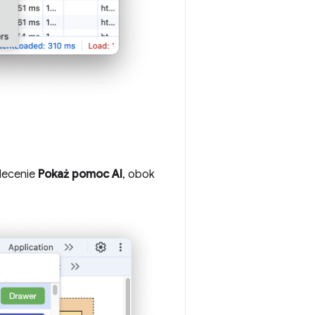
lecenie
Pokaż pomoc AI
, obok