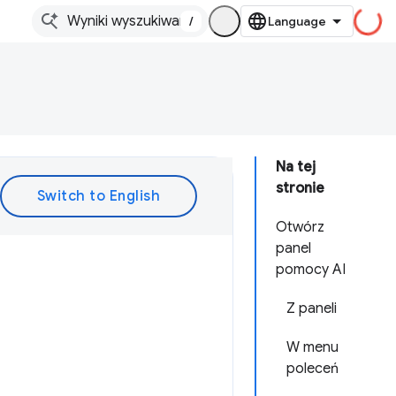
/
Na tej
stronie
Otwórz
panel
pomocy AI
Z paneli
W menu
poleceń