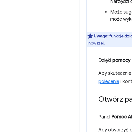
Narzędzi 
Może suge
może wyk
Uwaga:
funkcje dzia
i nowszej.
Dzięki
pomocy 
Aby skutecznie
polecenia
i kon
Otwórz pa
Panel
Pomoc A
Aby otworzyć pa