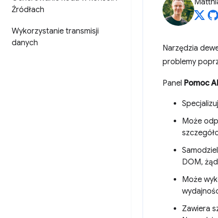
Matth
Źródłach
Wykorzystanie transmisji
danych
Narzędzia dewe
problemy popr
Panel
Pomoc A
Specjalizu
Może odpo
szczegóło
Samodziel
DOM, żąda
Może wyko
wydajnośc
Zawiera s