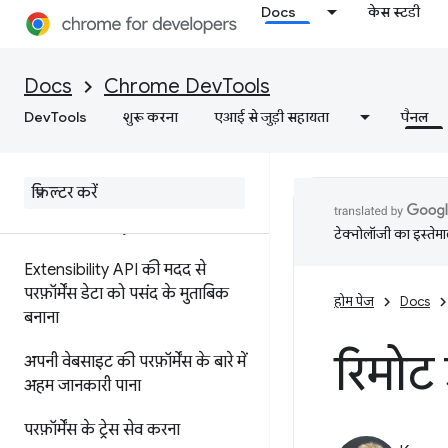
परफ़ॉर्मेंस से जुड़ी जानकारी को एनोटेट
Docs
केस स्टडी
करना और शेयर करना
सुविधाओं के बारे में जानकारी
Docs
Chrome DevTools
टाइमलाइन में इवेंट का रेफ़रंस
DevTools
शुरू करना
एआई से जुड़ी सहायता
पैनल
सीएसएस सिलेक्टर की परफ़ॉर्मेंस का
विश्लेषण करना
प्रोफ़ाइल Node
.
js की परफ़ॉर्मेंस
टेक्नोलॉजी का इस्तेमाल
Extensibility API की मदद से
परफ़ॉर्मेंस डेटा को पसंद के मुताबिक
होम पेज
Docs
बनाना
रिमोट
अपनी वेबसाइट की परफ़ॉर्मेंस के बारे में
अहम जानकारी पाना
परफ़ॉर्मेंस के ट्रेस सेव करना