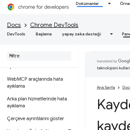
Dokümanlar
Örne
Çerezleri görüntüleme,
ekleme, düzenleme ve silme
Docs
Chrome DevTools
Önbellek verilerini görüntüleme
DevTools
Başlama
yapay zeka desteği
Pan
Geri-ileri önbelleğe almayı test
et
Spekülasyon kurallarında hata
ayıklama
teknolojisini kullan
Web
MCP araçlarında hata
ayıklama
Ana Sayfa
Doc
Kayde
Arka plan hizmetlerinde hata
ayıklama
Çerçeve ayrıntılarını göster
kayde