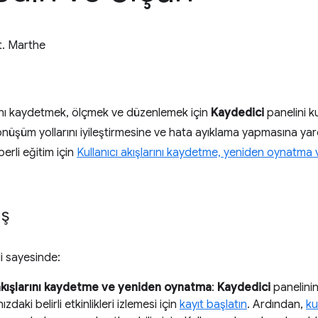
t. Marthe
arını kaydetmek, ölçmek ve düzenlemek için
Kaydedici
panelini ku
 dönüşüm yollarını iyileştirmesine ve hata ayıklama yapmasına yard
berli eğitim için
Kullanıcı akışlarını kaydetme, yeniden oynatma
ış
i sayesinde:
 akışlarını kaydetme ve yeniden oynatma
:
Kaydedici
panelinin
daki belirli etkinlikleri izlemesi için
kayıt başlatın
. Ardından,
ku