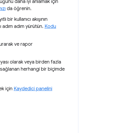
lduğunu daha iyi anlamak için
ızı
da öğrenin.
ıtlı bir kullanıcı akışının
ını adım adım yürütün.
Kodu
turarak ve rapor
ası olarak veya birden fazla
sağlanan herhangi bir biçimde
ek için
Kaydedici panelini