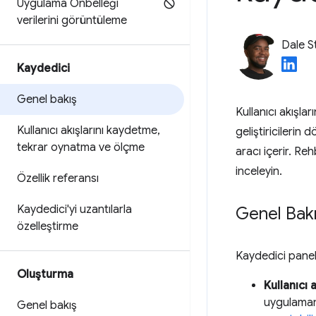
Uygulama Önbelleği
verilerini görüntüleme
Dale S
Kaydedici
Genel bakış
Kullanıcı akışl
Kullanıcı akışlarını kaydetme
,
geliştiricilerin
tekrar oynatma ve ölçme
aracı içerir. Reh
inceleyin.
Özellik referansı
Kaydedici'yi uzantılarla
Genel Bak
özelleştirme
Kaydedici panel
Oluşturma
Kullanıcı
uygulamanız
Genel bakış