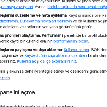
r
ve adımlar arasında atlayabilirsiniz. Kullanıcı akışında neler o
ynatmayı yavaşlatın
. Ayrıca,
harici kitaplıklarla nasıl oynatacağın
 akışlarını düzenleme ve hata ayıklama
: Kayıt sırasında bile, kay
 düzenleyin
.
Duraklatma noktaları belirleyin
ve bir kullanıcı akış
e adımların ve kodlarının yan yana görünümünü görün.
s profilleri oluşturma
:
Performans
panelinde bir profil oluş
rek kayıtlı bir kullanıcı akışının
performansını ölçün
.
akışlarını paylaşma ve dışa aktarma
:
Kullanıcı akışını
JSON dosy
 biçiminde ve
Kaydedici'nin dışa aktarma uzantıları
tarafından 
bilirsiniz.
Kullanıcı akışı da içe aktarabilirsiniz
.
ini iş akışınıza daha iyi entegre etmek ve özelliklerini genişletm
eştirin
.
panelini açma
ini açmak için aşağıdaki adımları uygulayın: