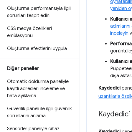
oynatabili
Oluşturma performansıyla ilgili
yeniden o
sorunları tespit edin
Kullanıcı
adımlarını
CSS medya özellikleri
inceleyin
v
emülasyonu
Performan
Oluşturma efektlerini uygula
görüntüleye
Kullanıcı 
Diğer paneller
Puppeteer
dışa aktara
Otomatik doldurma paneliyle
Kaydedici
panel
kayıtlı adresleri inceleme ve
hata ayıklama
uzantılarla özell
Güvenlik paneli ile ilgili güvenlik
Kaydedici 
sorunlarını anlama
Sensörler paneliyle cihaz
Kaydedici
panel