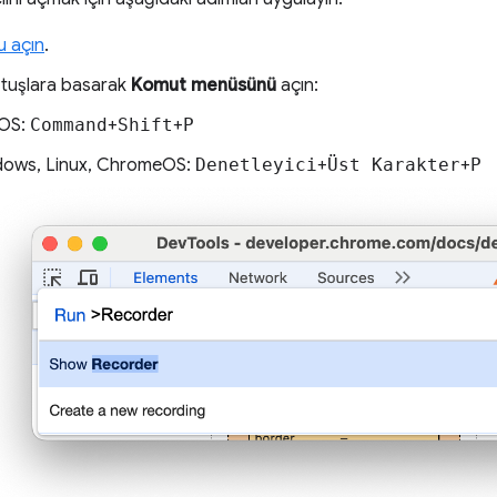
u açın
.
 tuşlara basarak
Komut menüsünü
açın:
OS:
Command
+
Shift
+
P
ows, Linux, ChromeOS:
Denetleyici
+
Üst Karakter
+
P