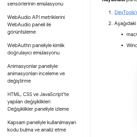
sensörlerinin emülasyonu
DevTools'
Web
Audio API metriklerini
Aşağıdaki
Web
Audio paneli ile
görüntüleme
mac
Web
Authn paneliyle kimlik
Wind
doğrulayıcı emülasyonu
Animasyonlar paneliyle
animasyonları inceleme ve
değiştirme
HTML
,
CSS ve Java
Script'te
yapılan değişiklikleri
Değişiklikler paneliyle izleme
Kapsam paneliyle kullanılmayan
kodu bulma ve analiz etme