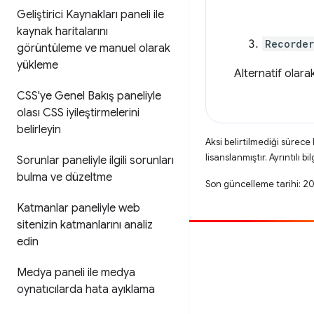
Geliştirici Kaynakları paneli ile
kaynak haritalarını
Recorde
görüntüleme ve manuel olarak
yükleme
Alternatif olar
CSS'ye Genel Bakış paneliyle
olası CSS iyileştirmelerini
belirleyin
Aksi belirtilmediği sürece
lisanslanmıştır. Ayrıntılı bil
Sorunlar paneliyle ilgili sorunları
bulma ve düzeltme
Son güncelleme tarihi: 2
Katmanlar paneliyle web
sitenizin katmanlarını analiz
edin
Katkıda bulun
Medya paneli ile medya
Hata bildirin
oynatıcılarda hata ayıklama
Açık sorunlara bakın