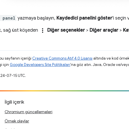
r panel
yazmaya başlayın,
Kaydedici panelini göster
'i seçin
more_vert
ak, sağ üst köşeden
Diğer seçenekler
>
Diğer araçlar
>
Ka
 bu sayfanın içeriği
Creative Commons Atıf 4.0 Lisansı
altında ve kod örnek
gi için
Google Developers Site Politikaları
'na göz atın. Java, Oracle ve/veya s
024-07-15 UTC.
İlgili içerik
Chromium güncellemeleri
Örnek olaylar