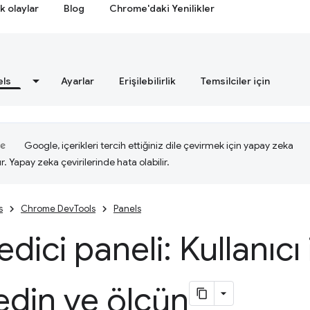
k olaylar
Blog
Chrome'daki Yenilikler
els
Ayarlar
Erişilebilirlik
Temsilciler için
Google, içerikleri tercih ettiğiniz dile çevirmek için yapay zeka
ır. Yapay zeka çevirilerinde hata olabilir.
s
Chrome DevTools
Panels
dici paneli: Kullanıcı 
din ve ölçün