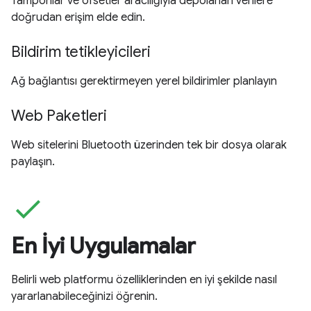
Tamponlar ve ofsetler aracılığıyla depolanan verilere
doğrudan erişim elde edin.
Bildirim tetikleyicileri
Ağ bağlantısı gerektirmeyen yerel bildirimler planlayın
Web Paketleri
Web sitelerini Bluetooth üzerinden tek bir dosya olarak
paylaşın.
check
En İyi Uygulamalar
Belirli web platformu özelliklerinden en iyi şekilde nasıl
yararlanabileceğinizi öğrenin.