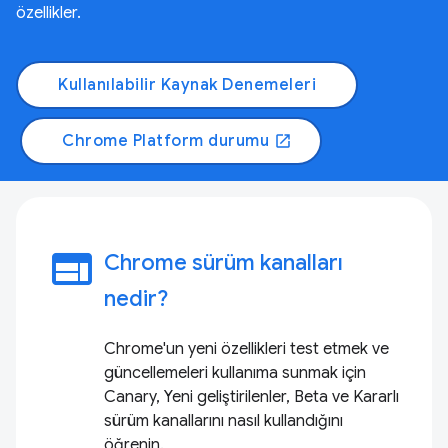
özellikler.
Kullanılabilir Kaynak Denemeleri
Chrome Platform durumu
open_in_new
web
Chrome sürüm kanalları
nedir?
Chrome'un yeni özellikleri test etmek ve
güncellemeleri kullanıma sunmak için
Canary, Yeni geliştirilenler, Beta ve Kararlı
sürüm kanallarını nasıl kullandığını
öğrenin.