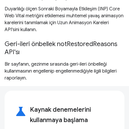
Duyarlılığı ölçen Sonraki Boyamayla Etkileşim (INP) Core
Web Vital metriğini etkilemesi muhtemel yavaş animasyon
karelerini tanımlamak için Uzun Animasyon Kareleri
API'sini kullanın.
Geri-ileri önbellek notRestoredReasons
API'sı
Bir sayfanın, gezinme sırasında geri-ileri önbelleği
kullanmasının engellenip engellenmediğiyle ilgili bilgileri
raporlayın.
science
Kaynak denemelerini
kullanmaya başlama