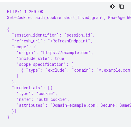
HTTP/1.1 200 OK
Set-Cookie: auth_cookie=short_lived_grant; Max-Age=6
{
  "session_identifier": "session_id",
  "refresh_url": "/RefreshEndpoint",
  "scope": {
    "origin": "https://example.com",
    "include_site": true,
    "scope_specification": [
      { "type": "exclude", "domain": "*.example.com
    ]
  },
  "credentials": [{
    "type": "cookie",
    "name": "auth_cookie",
    "attributes": "Domain=example.com; Secure; Same
  }]
}