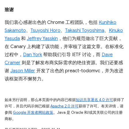
致谢
我们衷心感谢出色的 Chrome 工程团队，包括
Kunihiko
Sakamoto
、
Tsuyoshi Horo
、
Takashi Toyoshima
、
Kinuko
Yasuda
和
Jeffrey Yasskin
，他们为规范做出了巨大贡献，
在 Canary 上构建了该功能，并审核了这篇文章。在标准化
过程中，
Dan York
帮助我们引导 IETF 讨论，而
Dave
Cramer
则是了解发布商实际需求的绝佳资源。我们还要感
谢
Jason Miller
开发了出色的 preact-todomvc，并为改进
该框架而不懈努力。
如未另行说明，那么本页面中的内容已根据
知识共享署名 4.0 许可
获得了
许可，并且代码示例已根据
Apache 2.0 许可
获得了许可。有关详情，请
参阅
Google 开发者网站政策
。Java 是 Oracle 和/或其关联公司的注册
商标。