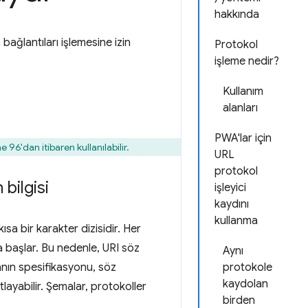
hakkında
bağlantıları işlemesine izin
Protokol
işleme nedir?
Kullanım
alanları
PWA'lar için
 96'dan itibaren kullanılabilir.
URL
protokol
bilgisi
işleyici
kaydını
kullanma
ısa bir karakter dizisidir. Her
a başlar. Bu nedenle, URI söz
Aynı
manın spesifikasyonu, söz
protokole
kaydolan
layabilir. Şemalar, protokoller
birden