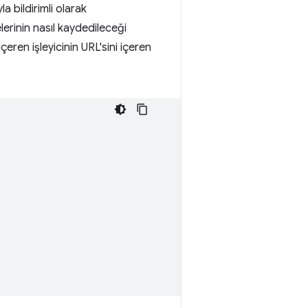
a bildirimli olarak
erinin nasıl kaydedileceği
eren işleyicinin URL'sini içeren