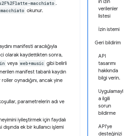
in izin
%2F%2Flatte-macchiato
.
verilenler
-macchiato
okunur.
listesi
İzin istemi
Geri bildirim
ydını manifesti aracılığıyla
ici olarak kaydettikten sonra,
API
in
veya
web+music
gibi belirli
tasarımı
hakkında
önerilen manifest tabanlı kaydın
bilgi verin.
roller oynadığını, ancak yine
Uygulamayl
a ilgili
 koşullar, parametrelerin adı ve
sorun
bildirme
eyimini iyileştirmek için faydalı
API'ye
dışında ek bir kullanıcı işlemi
desteğinizi