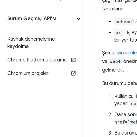
çağırması gerek
tanımlanır:
Sürüm Geçmişi API'sı
scheme
:
url
: İşle
Kaynak denemelerine
bir yer tu
kaydolma
Şema,
izin veri
Chrome Platformu durumu
ve
web+
önekin
gelmelidir.
Chromium projeleri
Bu durumu daha n
Kullanıcı,
yapar:
na
Daha son
href="we
Bu durum, 