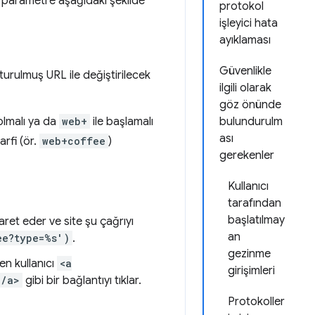
ki parametre aşağıdaki şekilde
protokol
işleyici hata
ayıklaması
Güvenlikle
uşturulmuş URL ile değiştirilecek
ilgili olarak
göz önünde
 olmalı ya da
web+
ile başlamalı
bulundurulm
ası
rfi (ör.
web+coffee
)
gerekenler
Kullanıcı
tarafından
başlatılmay
aret eder ve site şu çağrıyı
an
ee?type=%s')
.
gezinme
en kullanıcı
<a
girişimleri
</a>
gibi bir bağlantıyı tıklar.
Protokoller