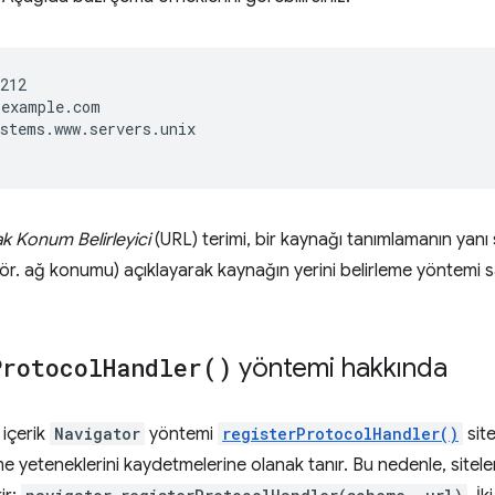
212

example.com

stems.www.servers.unix

 Konum Belirleyici
(URL) terimi, bir kaynağı tanımlamanın yanı sı
ör. ağ konumu) açıklayarak kaynağın yerini belirleme yöntemi sa
Protocol
Handler(
)
yöntemi hakkında
 içerik
Navigator
yöntemi
registerProtocolHandler()
site
e yeteneklerini kaydetmelerine olanak tanır. Bu nedenle, sitele