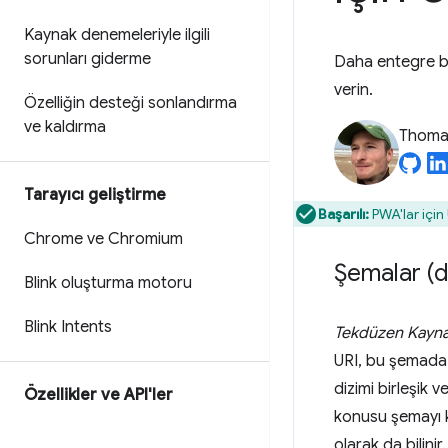
Kaynak denemeleriyle ilgili
sorunları giderme
Daha entegre bir
verin.
Özelliğin desteği sonlandırma
ve kaldırma
Thomas
Tarayıcı geliştirme
Başarılı:
PWA'lar için 
Chrome ve Chromium
Şemalar (d
Blink oluşturma motoru
Blink Intents
Tekdüzen Kaynak
URI, bu şemada 
dizimi birleşik 
Özellikler ve API'ler
konusu şemayı ku
olarak da bilini