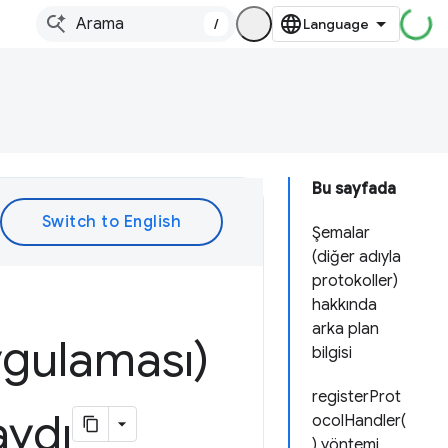
/
Bu sayfada
Şemalar
(diğer adıyla
protokoller)
hakkında
arka plan
ygulaması)
bilgisi
registerProt
aydı
ocolHandler(
) yöntemi