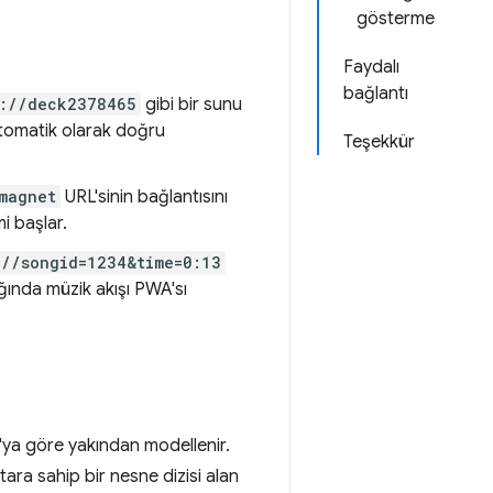
gösterme
Faydalı
bağlantı
s://deck2378465
gibi bir sunu
 otomatik olarak doğru
Teşekkür
magnet
URL'sinin bağlantısını
mi başlar.
://songid=1234&time=0:13
dığında müzik akışı PWA'sı
'ya göre yakından modellenir.
ara sahip bir nesne dizisi alan