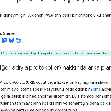
 deneyim için, yüklenen PWA'ların belirli bir protokolü kullanan 
 Steiner
URL protokol işleyici kaydı,
capabilities projesinin
bir parçasıdır ve Chrome
iğer adıyla protokoller) hakkında arka plan 
 Tanımlayıcısı
(URI), soyut veya fiziksel bir kaynağı tanımlayan k
tanımlayıcı atama spesifikasyonunu ifade eden bir
şema
adıyl
ve genişletilebilir bir adlandırma sistemidir. Bu sistemde her şe
llanan tanımlayıcıların söz dizimini ve semantiğini daha da kısıt
r. Aşağıda bazı şema örneklerini görebilirsiniz.