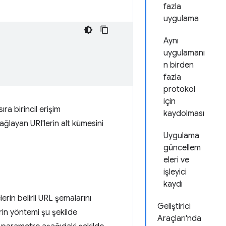
fazla
uygulama
Aynı
uygulamanı
n birden
fazla
protokol
için
ra birincil erişim
kaydolması
ğlayan URI'lerin alt kümesini
Uygulama
güncellem
eleri ve
işleyici
kaydı
lerin belirli URL şemalarını
Geliştirici
rin yöntemi şu şekilde
Araçları'nda