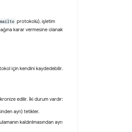
mailto
protokolü), işletim
ılacağına karar vermesine olanak
kol için kendini kaydedebilir.
onize edilir. İki durum vardır:
nden ayrı) tetikler.
uygulamanın kaldırılmasından ayrı