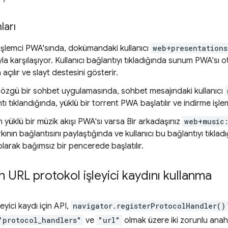
ları
 işlemci PWA'sında, dokümandaki kullanıcı
web+presentation
yla karşılaşıyor. Kullanıcı bağlantıyı tıkladığında sunum PWA'sı
çılır ve slayt destesini gösterir.
 özgü bir sohbet uygulamasında, sohbet mesajındaki kullanıcı
ntı tıklandığında, yüklü bir torrent PWA başlatılır ve indirme işle
ın yüklü bir müzik akışı PWA'sı varsa Bir arkadaşınız
web+music
rkının bağlantısını paylaştığında ve kullanıcı bu bağlantıyı tıkla
larak bağımsız bir pencerede başlatılır.
in URL protokol işleyici kaydını kullanma
eyici kaydı için API,
navigator.registerProtocolHandler()
"protocol_handlers"
ve
"url"
olmak üzere iki zorunlu anaht