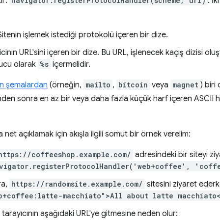
ir:
navigator.registerProtocolHandler(scheme, url)
. İ
 Sitenin işlemek istediği protokolü içeren bir dize.
yicinin URL'sini içeren bir dize. Bu URL, işlenecek kaçış dizisi ol
tucu olarak
%s
içermelidir.
len şemalardan
(örneğin,
mailto
,
bitcoin
veya
magnet
) biri
den sonra en az bir veya daha fazla küçük harf içeren ASCII ha
et açıklamak için akışla ilgili somut bir örnek verelim:
https://coffeeshop.example.com/
adresindeki bir siteyi ziy
vigator.registerProtocolHandler('web+coffee', 'coff
ra,
https://randomsite.example.com/
sitesini ziyaret ederk
b+coffee:latte-macchiato">All about latte macchiato
tarayıcının aşağıdaki URL'ye gitmesine neden olur: