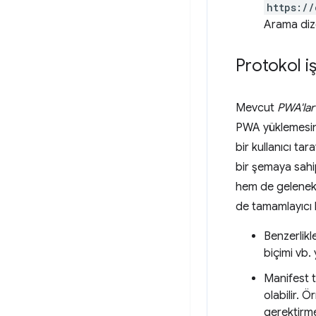
https:/
Arama diz
Protokol i
Mevcut
PWA'lar 
PWA yüklemesinin
bir kullanıcı t
bir şemaya sahip
hem de gelene
de tamamlayıcı k
Benzerlikle
biçimi vb. y
Manifest ta
olabilir. 
gerektirme