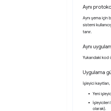
Aynı protoko
Aynı şema için b
sistemi kullanıc
tanır.
Aynı uygulam
Yukarıdaki kod ö
Uygulama gün
İşleyici kayıtla
Yeni işley
İşleyiciler
olarak).