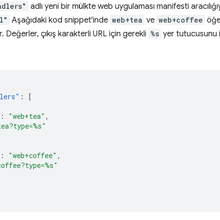
ndlers"
adlı yeni bir mülkte web uygulaması manifesti aracılığıyl
l"
Aşağıdaki kod snippet'inde
web+tea
ve
web+coffee
öğel
. Değerler, çıkış karakterli URL için gerekli
%s
yer tutucusunu iç
lers"
:
[
:
"web+tea"
,
tea?type=%s"
:
"web+coffee"
,
coffee?type=%s"