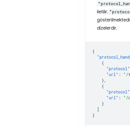
"protocol_ha
iletilir.
"protoco
gösterilmektedir
dizelerdir.
{
"protocol_hand
{
"protocol"
"url"
:
"/
},
{
"protocol"
"url"
:
"/
}
]
}