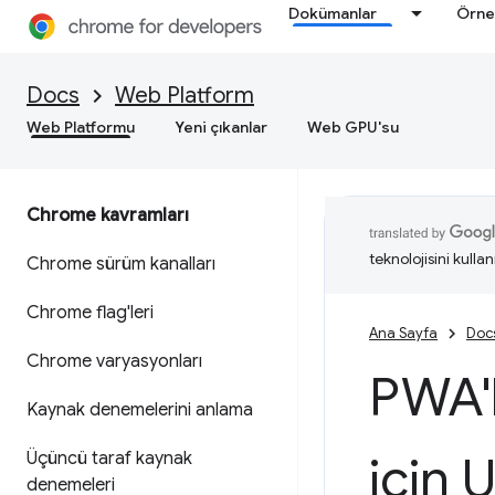
Dokümanlar
Örne
Docs
Web Platform
Web Platformu
Yeni çıkanlar
Web GPU'su
Chrome kavramları
teknolojisini kullan
Chrome sürüm kanalları
Chrome flag'leri
Ana Sayfa
Doc
Chrome varyasyonları
PWA'l
Kaynak denemelerini anlama
için 
Üçüncü taraf kaynak
denemeleri