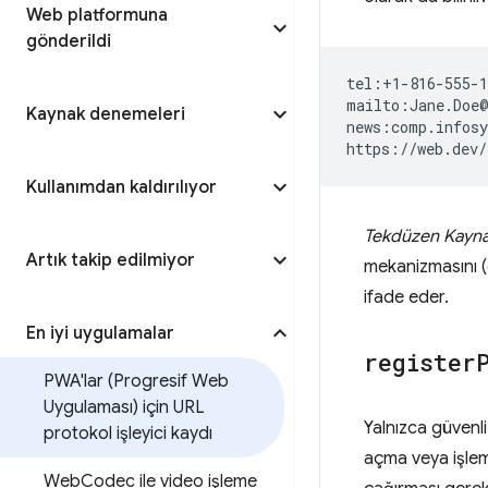
Web platformuna
gönderildi
tel:+1-816-555-1
mailto:Jane.Doe@
Kaynak denemeleri
news:comp.infosy
Kullanımdan kaldırılıyor
Tekdüzen Kaynak
Artık takip edilmiyor
mekanizmasını (
ifade eder.
En iyi uygulamalar
register
PWA'lar (Progresif Web
Uygulaması) için URL
Yalnızca güvenli
protokol işleyici kaydı
açma veya işlem
Web
Codec ile video işleme