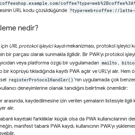
/coffeeshop.example.com/coffee?type=web%2Bcoffee%3A
esinin URL kodu çözüldüğünde
?type=web+coffee://latte
şleme nedir?
için URL protokol işleyici kaydı
mekanizması, protokol işleyici ka
 bir parçası olarak sunmakla ilgilidir. Bir PWA'yı protokol işley
arayıcıdan veya platforma özgü bir uygulamadan
mailto
,
bitco
 bir köprüyü tıkladığında kayıtlı PWA açılır ve URL'yi alır. Hem 
ksel
registerProtocolHandler()
'nın uygulamada çok benzer 
ullanıcı deneyimlerine olanak tanıdığını belirtmek önemlidir:
r arasında, kaydedilmesine izin verilen şemaların listesiyle ilgili
er alır.
banlı kayıttaki farklılıklar küçük olsa da PWA kullanıcılarının den
Örneğin, manifest tabanlı PWA kaydı, kullanıcının PWA'yı yüklemesi 
yebilir.