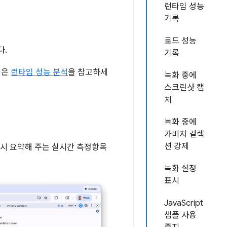
런타임 성능
기록
로드 성능
다.
기록
얼은
런타임 성능 분석
을 참고하세
녹화 중에
스크린샷 캡
처
녹화 중에
가비지 컬렉
션 강제
즉시 요약해 주는 실시간 측정항목
녹화 설정
표시
JavaScript
샘플 사용