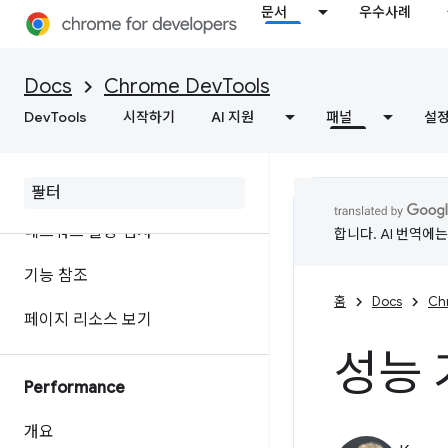
문서
우수사례
자바스크립트 디버깅 참조
C/C++ WebAssembly 디버그
Docs
Chrome DevTools
DevTools
시작하기
AI 지원
패널
설
네트워크
개요
네트워크 활동 검사
합니다. AI 번역에
기능 참조
홈
Docs
Ch
페이지 리소스 보기
성능 
Performance
개요