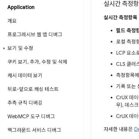
실시간 측정항
Application
실시간 측정항목
개요
필드 측정
프로그레시브 웹 앱 디버그
로컬 측정
보기 및 수정
LCP 요소
쿠키 보기
,
추가
,
수정 및 삭제
CLS 클러
측정항목에 
캐시 데이터 보기
기록 또는
뒤로-앞으로 캐싱 테스트
CrUX 데
추측 규칙 디버깅
우), 데스
CrUX 데
Web
MCP 도구 디버그
자세한 내용은
D
백그라운드 서비스 디버그