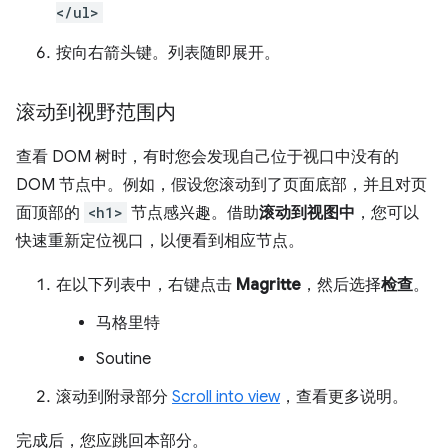
</ul>
按
向右
箭头键。列表随即展开。
滚动到视野范围内
查看 DOM 树时，有时您会发现自己位于视口中没有的
DOM 节点中。例如，假设您滚动到了页面底部，并且对页
面顶部的
<h1>
节点感兴趣。借助
滚动到视图中
，您可以
快速重新定位视口，以便看到相应节点。
在以下列表中，右键点击
Magritte
，然后选择
检查
。
马格里特
Soutine
滚动到附录部分
Scroll into view
，查看更多说明。
完成后，您应跳回本部分。