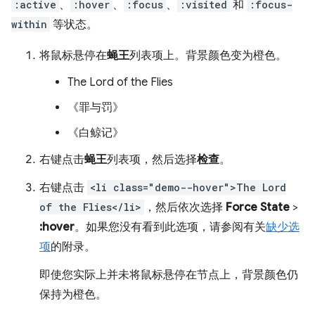
:active
、
:hover
、
:focus
、
:visited
和
:focus-
within
等状态。
将鼠标悬停在
蝇王
列表项上。背景颜色变为橙色。
The Lord of the Flies
《罪与罚》
《白鲸记》
右键点击
蝇王
列表项，然后选择
检查
。
右键点击
<li class="demo--hover">The Lord
of the Flies</li>
，然后依次选择
Force State
>
:hover
。如果您没有看到此选项，请参阅有关
缺少选
项
的附录。
即使您实际上并未将鼠标悬停在节点上，背景颜色仍
保持为橙色。