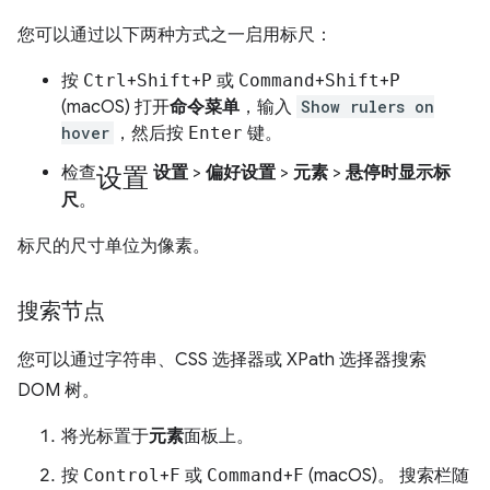
您可以通过以下两种方式之一启用标尺：
按
Ctrl
+
Shift
+
P
或
Command
+
Shift
+
P
(macOS) 打开
命令菜单
，输入
Show rulers on
hover
，然后按
Enter
键。
设置
检查
设置
>
偏好设置
>
元素
>
悬停时显示标
尺
。
标尺的尺寸单位为像素。
搜索节点
您可以通过字符串、CSS 选择器或 XPath 选择器搜索
DOM 树。
将光标置于
元素
面板上。
按
Control
+
F
或
Command
+
F
(macOS)。 搜索栏随