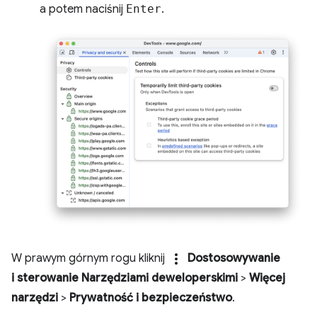
a potem naciśnij
Enter
.
more_vert
W prawym górnym rogu kliknij
Dostosowywanie
i sterowanie Narzędziami deweloperskimi
>
Więcej
narzędzi
>
Prywatność i bezpieczeństwo
.