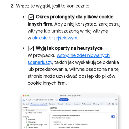
Włącz te wyjątki, jeśli to konieczne:
check_box
Okres prolongaty dla plików cookie
innych firm
. Aby z niej korzystać, zarejestruj
witrynę lub umieszczoną w niej witrynę
w
okresie przejściowym
.
check_box
Wyjątek oparty na heurystyce
.
W przypadku
wstępnie zdefiniowanych
scenariuszy
, takich jak wyskakujące okienka
lub przekierowania, witryna osadzona na tej
stronie może uzyskiwać dostęp do plików
cookie innych firm.