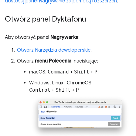
dostosuj panel Nagrywanie za pomocą rozszerzeń
.
Otwórz panel Dyktafonu
Aby otworzyć panel
Nagrywarka
:
Otwórz Narzędzia deweloperskie
.
Otwórz
menu Polecenia
, naciskając:
macOS:
Command
+
Shift
+
P
.
Windows, Linux i ChromeOS:
Control
+
Shift
+
P