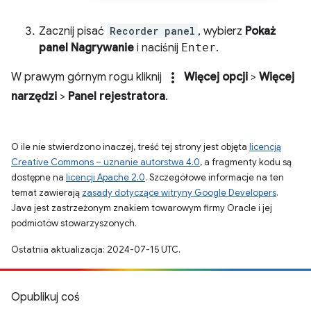
Zacznij pisać
Recorder panel
, wybierz
Pokaż
panel Nagrywanie
i naciśnij
Enter
.
more_vert
W prawym górnym rogu kliknij
Więcej opcji
>
Więcej
narzędzi
>
Panel rejestratora
.
O ile nie stwierdzono inaczej, treść tej strony jest objęta
licencją
Creative Commons – uznanie autorstwa 4.0
, a fragmenty kodu są
dostępne na
licencji Apache 2.0
. Szczegółowe informacje na ten
temat zawierają
zasady dotyczące witryny Google Developers
.
Java jest zastrzeżonym znakiem towarowym firmy Oracle i jej
podmiotów stowarzyszonych.
Ostatnia aktualizacja: 2024-07-15 UTC.
Opublikuj coś