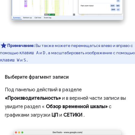
Примечание:
Вы также можете перемещаться влево и вправо с
помощью
и
, а масштабировать изображение с помощью
клавиш A
D
и
клавиш W
S.
Выберите фрагмент записи
Под панелью действий в разделе
«Производительность»
и в верхней части записи вы
увидите раздел «
Обзор временной шкалы»
с
графиками загрузки
ЦП
и
СЕТИКИ
.