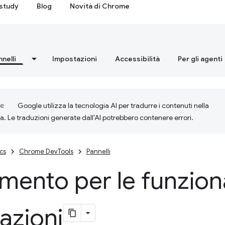
study
Blog
Novità di Chrome
nnelli
Impostazioni
Accessibilità
Per gli agenti
Google utilizza la tecnologia AI per tradurre i contenuti nella
ta. Le traduzioni generate dall'AI potrebbero contenere errori.
cs
Chrome DevTools
Pannelli
imento per le funziona
azioni