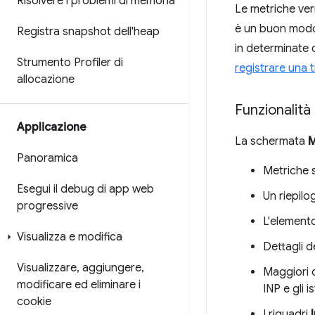
Risolvere i problemi di memoria
Le metriche ver
è un buon modo p
Registra snapshot dell'heap
in determinate 
Strumento Profiler di
registrare una 
allocazione
Funzionalità
Applicazione
La schermata
M
Panoramica
Metriche s
Esegui il debug di app web
Un riepilo
progressive
L'elemento
Visualizza e modifica
Dettagli d
Visualizzare
,
aggiungere
,
Maggiori d
modificare ed eliminare i
INP e gli 
cookie
I riquadri