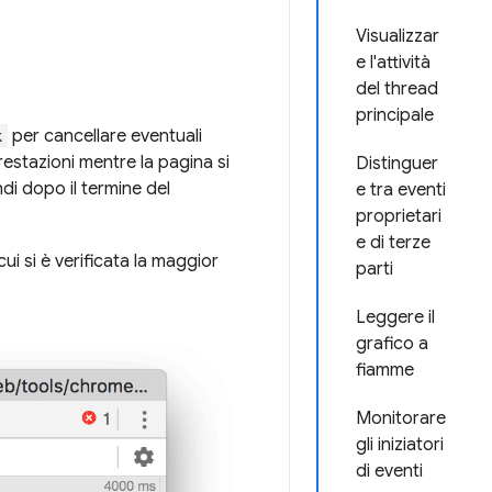
Visualizzar
e l'attività
del thread
principale
k
per cancellare eventuali
restazioni mentre la pagina si
Distinguer
di dopo il termine del
e tra eventi
proprietari
e di terze
i si è verificata la maggior
parti
Leggere il
grafico a
fiamme
Monitorare
gli iniziatori
di eventi