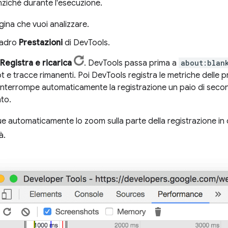
ziché durante l'esecuzione.
agina che vuoi analizzare.
quadro
Prestazioni
di DevTools.
Registra e ricarica
. DevTools passa prima a
about:blan
 e tracce rimanenti. Poi DevTools registra le metriche delle p
 interrompe automaticamente la registrazione un paio di secon
to.
 automaticamente lo zoom sulla parte della registrazione in cu
à.