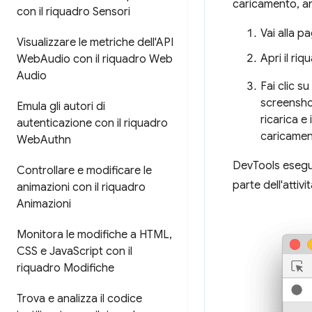
caricamento, an
con il riquadro Sensori
Vai alla p
Visualizzare le metriche dell'API
Apri il ri
Web
Audio con il riquadro Web
Audio
Fai clic su
screenshot
Emula gli autori di
ricarica e
autenticazione con il riquadro
caricamen
Web
Authn
DevTools esegue
Controllare e modificare le
parte dell'attivit
animazioni con il riquadro
Animazioni
Monitora le modifiche a HTML
,
CSS e Java
Script con il
riquadro Modifiche
Trova e analizza il codice