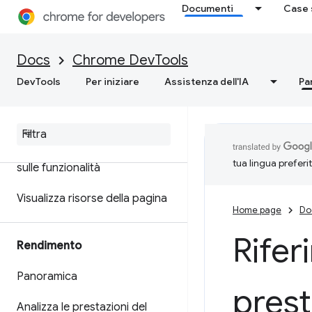
Documenti
Case 
WebAssembly C/C++
Docs
Chrome DevTools
Rete
DevTools
Per iniziare
Assistenza dell'IA
Pa
Panoramica
Controlla l'attività di rete
Informazioni di riferimento
tua lingua preferi
sulle funzionalità
Visualizza risorse della pagina
Home page
Do
Rifer
Rendimento
Panoramica
prest
Analizza le prestazioni del