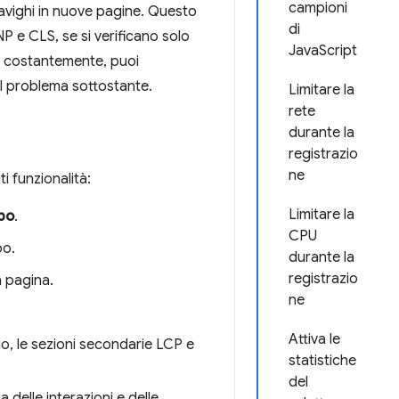
campioni
avighi in nuove pagine. Questo
di
P e CLS, se si verificano solo
JavaScript
te costantemente, puoi
el problema sottostante.
Limitare la
rete
durante la
registrazio
ne
ti funzionalità:
Limitare la
po
.
CPU
po.
durante la
registrazio
a pagina.
ne
Attiva le
o, le sezioni secondarie LCP e
statistiche
del
 delle interazioni e delle