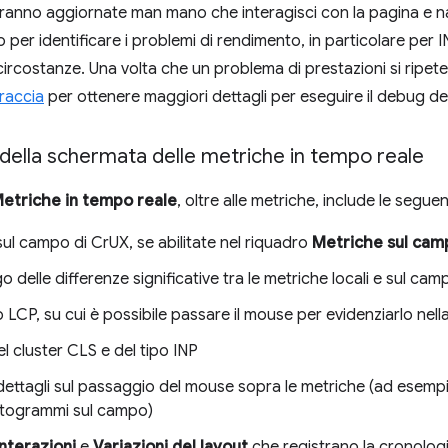
ranno aggiornate man mano che interagisci con la pagina e n
er identificare i problemi di rendimento, in particolare per IN
circostanze. Una volta che un problema di prestazioni si ripe
traccia
per ottenere maggiori dettagli per eseguire il debug d
 della schermata delle metriche in tempo reale
etriche in tempo reale
, oltre alle metriche, include le seguen
ul campo di CrUX, se abilitate nel riquadro
Metriche sul cam
go delle differenze significative tra le metriche locali e sul cam
 LCP, su cui è possibile passare il mouse per evidenziarlo nell
el cluster CLS e del tipo INP
ettagli sul passaggio del mouse sopra le metriche (ad esempi
istogrammi sul campo)
Interazioni
e
Variazioni del layout
che registrano la cronologia