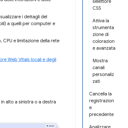
selettore
CSS
isualizzare i dettagli del
Attiva la
ili) a quelli per computer e
strumenta
zione di
, CPU e limitazione della rete
colorazion
e avanzata
re Web Vitals locali e degli
Mostra
canali
personaliz
zati
Cancella la
registrazion
in alto a sinistra o a destra
e
precedente
Analizzare