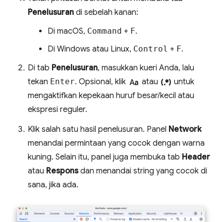
Penelusuran
di sebelah kanan:
Di macOS,
Command
+
F
.
Di Windows atau Linux,
Control
+
F
.
Di tab
Penelusuran
, masukkan kueri Anda, lalu
match_case
regular_expression
tekan
Enter
. Opsional, klik
atau
untuk
mengaktifkan kepekaan huruf besar/kecil atau
ekspresi reguler.
Klik salah satu hasil penelusuran. Panel
Network
menandai permintaan yang cocok dengan warna
kuning. Selain itu, panel juga membuka tab
Header
atau
Respons
dan menandai string yang cocok di
sana, jika ada.