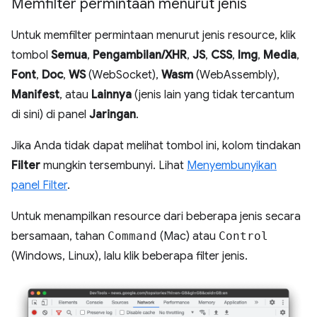
Memfilter permintaan menurut jenis
Untuk memfilter permintaan menurut jenis resource, klik
tombol
Semua
,
Pengambilan/XHR
,
JS
,
CSS
,
Img
,
Media
,
Font
,
Doc
,
WS
(WebSocket),
Wasm
(WebAssembly),
Manifest
, atau
Lainnya
(jenis lain yang tidak tercantum
di sini) di panel
Jaringan
.
Jika Anda tidak dapat melihat tombol ini, kolom tindakan
Filter
mungkin tersembunyi. Lihat
Menyembunyikan
panel Filter
.
Untuk menampilkan resource dari beberapa jenis secara
bersamaan, tahan
Command
(Mac) atau
Control
(Windows, Linux), lalu klik beberapa filter jenis.