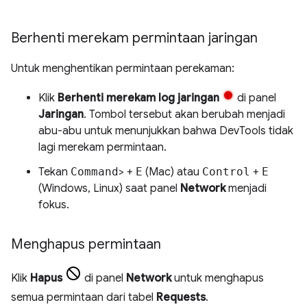
Berhenti merekam permintaan jaringan
Untuk menghentikan permintaan perekaman:
Klik
Berhenti merekam log jaringan
di panel
Jaringan
. Tombol tersebut akan berubah menjadi
abu-abu untuk menunjukkan bahwa DevTools tidak
lagi merekam permintaan.
Tekan
Command
> +
E
(Mac) atau
Control
+
E
(Windows, Linux) saat panel
Network
menjadi
fokus.
Menghapus permintaan
Klik
Hapus
di panel
Network
untuk menghapus
semua permintaan dari tabel
Requests
.