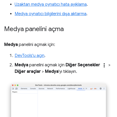
Uzaktan medya oynatıcı hata ayıklama
.
Medya oynatıcı bilgilerini dışa aktarma
.
Medya panelini açma
Medya
panelini açmak için:
DevTools'u açın
.
more_vert
Medya
panelini açmak için
Diğer Seçenekler
>
Diğer araçlar
>
Medya
'yı tıklayın.