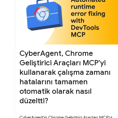
CyberAgent, Chrome
Geliştirici Araçları MCP'yi
kullanarak çalışma zamanı
hatalarını tamamen
otomatik olarak nasıl
düzeltti?
CyberAgent'ın Chrome Geliştirici Araçları MCP'yi