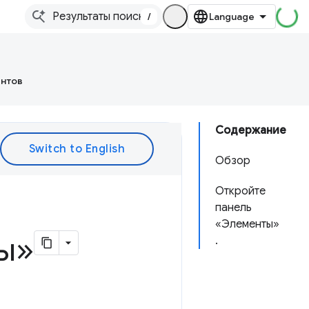
/
ентов
Содержание
Обзор
Откройте
панель
«Элементы»
ы»
.