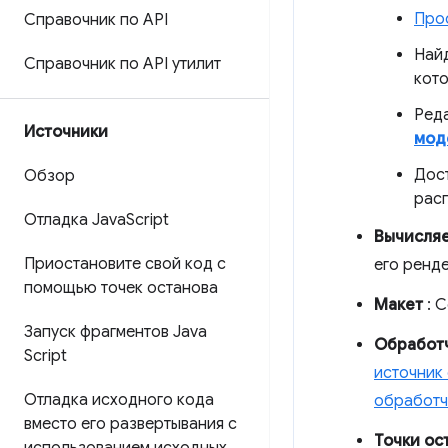
Про
Справочник по API
Най
Справочник по API утилит
кот
Ред
Источники
мод
Дос
Обзор
рас
Отладка Java
Script
Вычисля
Приостановите свой код с
его ренд
помощью точек останова
Макет
: 
Запуск фрагментов Java
Обработ
Script
источник
Отладка исходного кода
обработч
вместо его развертывания с
Точки ос