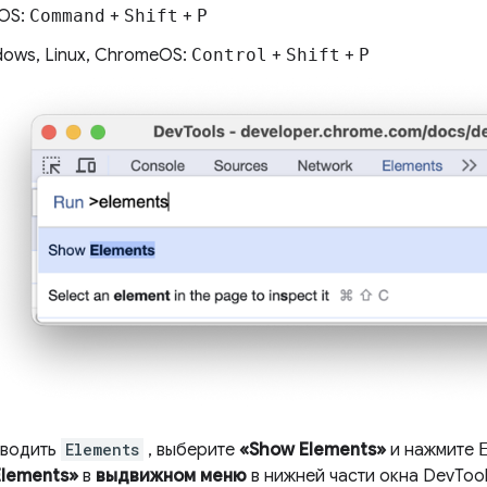
OS:
Command
+
Shift
+
P
ows, Linux, ChromeOS:
Control
+
Shift
+
P
вводить
Elements
, выберите
«Show Elements»
и нажмите
Elements»
в
выдвижном меню
в нижней части окна DevTool