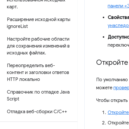
использованием исходных
панели «
карт
.
Свойств
Расширение исходной карты
унаследо
ignore
List
Доступно
Настройте рабочие области
переключ
для сохранения изменений в
исходных файлах
.
Откройте
Переопределить веб-
контент и заголовки ответов
HTTP локально
По умолчанию
можете
провер
Справочник по отладке Java
Script
Чтобы открыть
Отладка веб-сборки C
/
C++
Откройте
Откройт