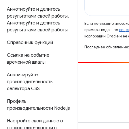
Аннотируйте и делитесь
результатами своей работы
,
Аннотируйте и делитесь
Если не указано иное, 
результатами своей работы
примеры кода – по
лицен
корпорации Oracle и ее
Справочник функций
Последнее обновление:
Ссылка на событие
временной шкалы
Способствовать
Анализируйте
производительность
Сообщить об ошибке
селектора CSS
Посмотреть открытые вопросы
Профиль
производительности Node
.
js
Настройте свои данные о
производительности с