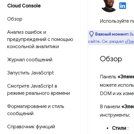
Cloud Console
Обзор
Используйте 
Анализ ошибок и
Важный момент:
В
предупреждений с помощью
сайта. См. раздел
«Пом
консольной аналитики
Обзор
Журнал сообщений
Запустить Java
Script
Панель
«Элем
можете исполь
Смотрите Java
Script в
режиме реального времени
DOM и их изме
Форматирование и стиль
В панели
«Эле
сообщений
инструменты:
Справочник функций
Стили
: