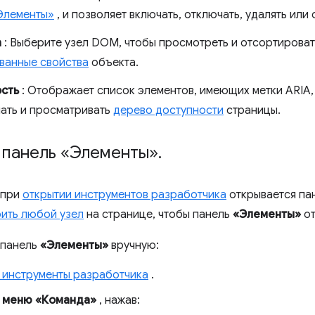
Элементы»
, и позволяет включать, отключать, удалять или
а
: Выберите узел DOM, чтобы просмотреть и отсортирова
ванные свойства
объекта.
сть
: Отображает список элементов, имеющих метки ARIA, 
ать и просматривать
дерево доступности
страницы.
 панель «Элементы»
.
 при
открытии инструментов разработчика
открывается па
ить любой узел
на странице, чтобы панель
«Элементы»
от
 панель
«Элементы»
вручную:
 инструменты разработчика
.
е
меню «Команда»
, нажав: