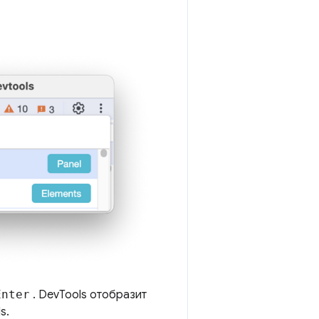
Enter
. DevTools отобразит
s.