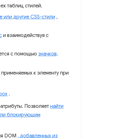
ех таблиц стилей.
е или другие CSS-стили
,
с
и взаимодействуя с
яется с помощью
значков,
применяемых к элементу при
xbox
.
 атрибуты. Позволяет
найти
 или блокирующим
ния DOM
, добавленных из