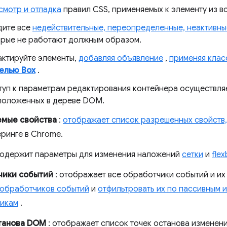
смотр и отладка
правил CSS, применяемых к элементу из вс
дите все
недействительные, переопределенные, неактивны
орые не работают должным образом.
актируйте элементы,
добавляя объявление
,
применяя клас
елью Box
.
туп к параметрам редактирования контейнера осуществл
положенных в дереве DOM.
емые свойства
:
отображает список разрешенных свойств,
еринге в Chrome.
Содержит параметры для изменения наложений
сетки
и
fle
чики событий
: отображает все обработчики событий и их
 обработчиков событий
и
отфильтровать их по пассивным
икам
.
танова DOM
: отображает список точек останова измене