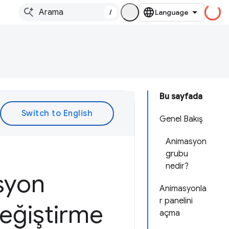
/
Bu sayfada
Genel Bakış
Animasyon
grubu
nedir?
syon
Animasyonla
r panelini
değiştirme
açma