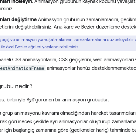
ları inceleyin
. Animasyon grubunun kaynak kodunu yavaşlatabi
irsiniz.
ları değiştirme
Animasyon grubunun zamanlamasını, gecikmes
etlerini değiştirebilirsiniz. Ana kare ve Bezier düzenleme deste
eçiş ve animasyon yumuşatmalarının zamanlamalarını düzenleyebilir
ile özel Bezier eğrileri yapılandırabilirsiniz.
aneli CSS animasyonlarını, CSS geçişlerini, web animasyonları
estAnimationFrame
animasyonlar henüz desteklenmemektedi
rubu nedir?
, birbiriyle
ilgili
görünen bir animasyon grubudur.
rup animasyonu kavramı olmadığından hareket tasarımcıları ve ge
arak görünecek şekilde ayrı animasyonlar oluşturup zamanlama
nlar için başlangıç zamanına göre (gecikmeler hariç) tahminde b