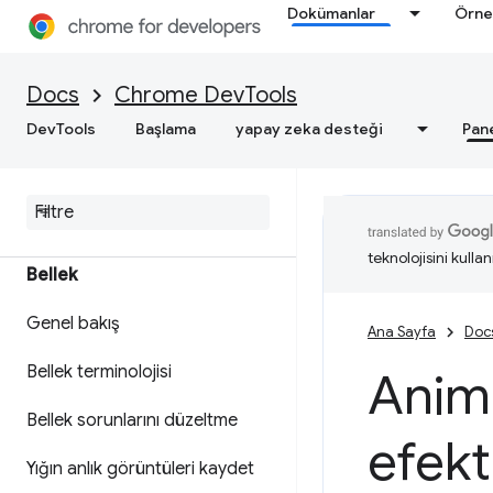
ilgili uygulanabilir analizler elde
Dokümanlar
Örne
edin
Performans izlerini kaydetme
Docs
Chrome DevTools
DevTools
Başlama
yapay zeka desteği
Pan
Deniz Feneri
Web hızını optimize etme
teknolojisini kullan
Bellek
Genel bakış
Ana Sayfa
Doc
Bellek terminolojisi
Anim
Bellek sorunlarını düzeltme
efekt
Yığın anlık görüntüleri kaydet