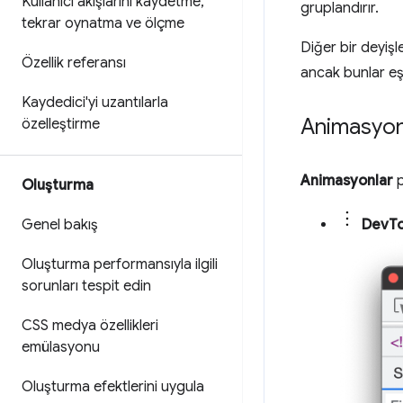
Kullanıcı akışlarını kaydetme
,
gruplandırır.
tekrar oynatma ve ölçme
Diğer bir deyişl
Özellik referansı
ancak bunlar eşz
Kaydedici'yi uzantılarla
Animasyon
özelleştirme
Animasyonlar
p
Oluşturma
Genel bakış
DevToo
Oluşturma performansıyla ilgili
sorunları tespit edin
CSS medya özellikleri
emülasyonu
Oluşturma efektlerini uygula