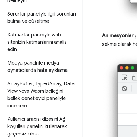
belirleyin
Sorunlar paneliyle ilgili sorunları
bulma ve düzeltme
Katmanlar paneliyle web
Animasyonlar
p
sitenizin katmanlarını analiz
sekme olarak he
edin
Medya paneli ile medya
oynatıcılarda hata ayıklama
Array
Buffer
,
Typed
Array
,
Data
View veya Wasm belleğini
bellek denetleyici paneliyle
inceleme
Kullanıcı aracısı dizesini Ağ
koşulları panelini kullanarak
geçersiz kılma