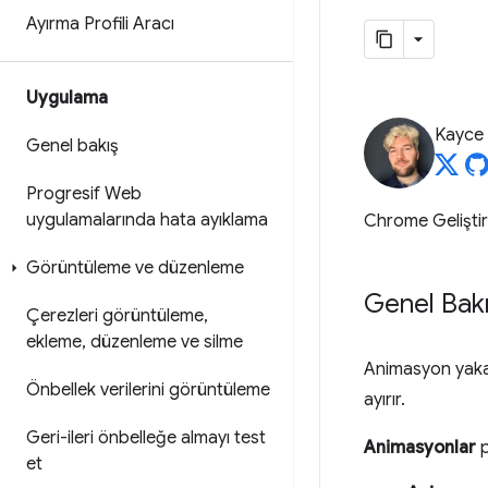
Ayırma Profili Aracı
Uygulama
Kayce
Genel bakış
Progresif Web
uygulamalarında hata ayıklama
Chrome Geliştir
Görüntüleme ve düzenleme
Genel Bak
Çerezleri görüntüleme
,
ekleme
,
düzenleme ve silme
Animasyon yaka
Önbellek verilerini görüntüleme
ayırır.
Geri-ileri önbelleğe almayı test
Animasyonlar
p
et