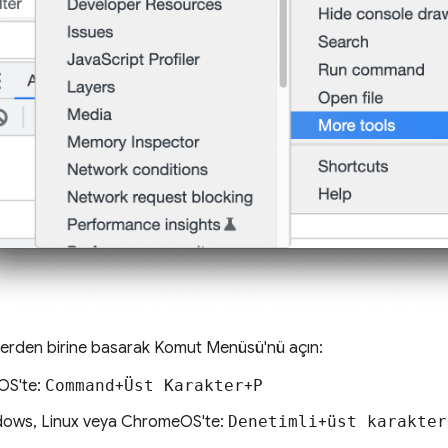
lerden birine basarak Komut Menüsü'nü açın:
OS'te:
Command
+
Üst Karakter
+
P
ows, Linux veya ChromeOS'te:
Denetimli
+
üst karakter