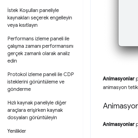
İstek Koşulları paneliyle
kaynakları seçerek engelleyin
veya kısıtlayın
Performans izleme paneli ile
çalışma zamanı performansını
gerçek zamanlı olarak analiz
edin
Protokol izleme paneli ile CDP
Animasyonlar
p
isteklerini görüntüleme ve
animasyon tetik
gönderme
Hızlı kaynak paneliyle diğer
Animasyonl
araçlara erişirken kaynak
dosyaları görüntüleyin
Animasyonlar
p
Yenilikler