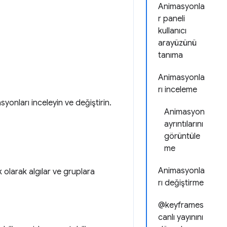
Animasyonla
r paneli
kullanıcı
arayüzünü
tanıma
Animasyonla
rı inceleme
onları inceleyin ve değiştirin.
Animasyon
ayrıntılarını
görüntüle
me
Animasyonla
 olarak algılar ve gruplara
rı değiştirme
@keyframes
canlı yayınını