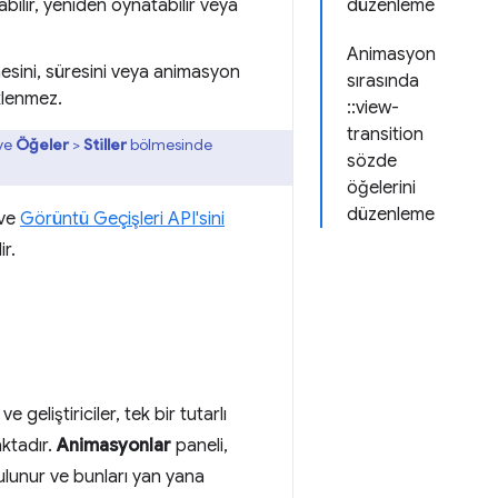
lir, yeniden oynatabilir veya
düzenleme
Animasyon
ini, süresini veya animasyon
sırasında
klenmez.
::view-
transition
 ve
Öğeler
>
Stiller
bölmesinde
sözde
öğelerini
düzenleme
 ve
Görüntü Geçişleri API'sini
r.
liştiriciler, tek bir tutarlı
ktadır.
Animasyonlar
paneli,
ulunur ve bunları yan yana