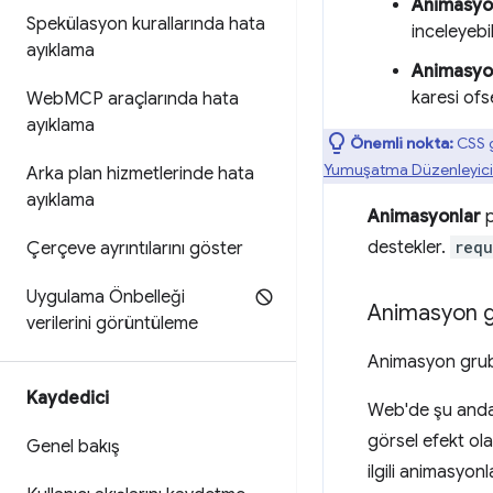
Animasyon
Spekülasyon kurallarında hata
inceleyebil
ayıklama
Animasyon
karesi ofs
Web
MCP araçlarında hata
ayıklama
Önemli nokta:
CSS g
Yumuşatma Düzenleyici
Arka plan hizmetlerinde hata
ayıklama
Animasyonlar
p
destekler.
requ
Çerçeve ayrıntılarını göster
Uygulama Önbelleği
Animasyon g
verilerini görüntüleme
Animasyon grubu
Kaydedici
Web'de şu anda g
görsel efekt ol
Genel bakış
ilgili animasyo