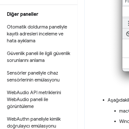
Diğer paneller
Otomatik doldurma paneliyle
kayıtlı adresleri inceleme ve
hata ayıklama
Güvenlik paneli ile ilgili güvenlik
sorunlarını anlama
Sensörler paneliyle cihaz
sensörlerinin emülasyonu
Web
Audio API metriklerini
Web
Audio paneli ile
Aşağıdaki
görüntüleme
mac
Web
Authn paneliyle kimlik
Wind
doğrulayıcı emülasyonu