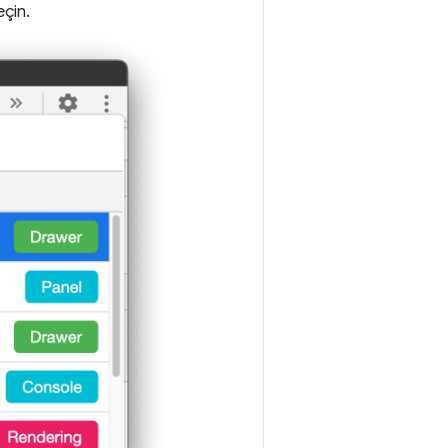
eçin.