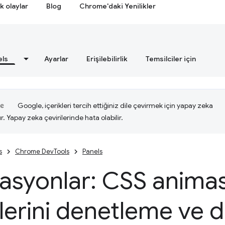
k olaylar
Blog
Chrome'daki Yenilikler
els
Ayarlar
Erişilebilirlik
Temsilciler için
Google, içerikleri tercih ettiğiniz dile çevirmek için yapay zeka
ır. Yapay zeka çevirilerinde hata olabilir.
s
Chrome DevTools
Panels
asyonlar: CSS anima
lerini denetleme ve 