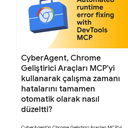
CyberAgent, Chrome
Geliştirici Araçları MCP'yi
kullanarak çalışma zamanı
hatalarını tamamen
otomatik olarak nasıl
düzeltti?
CyberAgent'ın Chrome Geliştirici Araçları MCP'yi