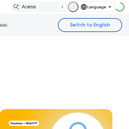
/
ilir.