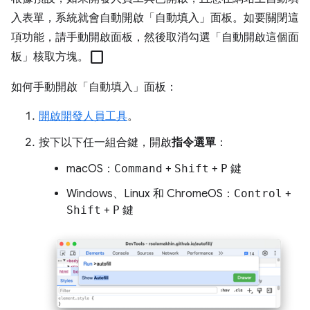
入表單，系統就會自動開啟「自動填入」
面板。如要關閉這
項功能，請手動開啟面板，然後取消勾選「自動開啟這個面
check_box_outline_blank
板」核取方塊。
如何手動開啟「自動填入」
面板：
開啟開發人員工具
。
按下以下任一組合鍵，開啟
指令選單
：
macOS：
Command
+
Shift
+
P
鍵
Windows、Linux 和 ChromeOS：
Control
+
Shift
+
P
鍵