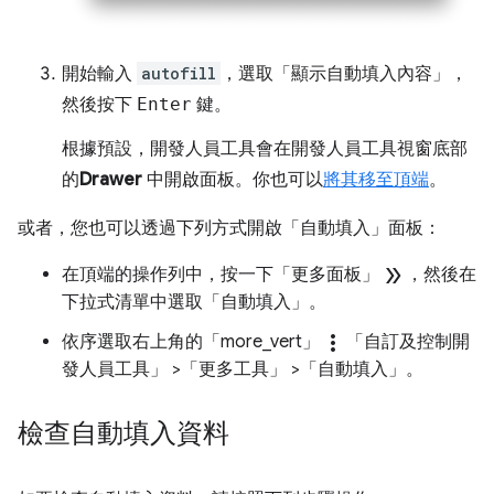
開始輸入
autofill
，選取「顯示自動填入內容」
，
然後按下
Enter
鍵。
根據預設，開發人員工具會在開發人員工具視窗底部
的
Drawer
中開啟面板。你也可以
將其移至頂端
。
或者，您也可以透過下列方式開啟「自動填入」
面板：
double_arrow
在頂端的操作列中，按一下「更多面板」
，然後在
下拉式清單中選取「自動填入」
。
more_vert
依序選取右上角的「more_vert」
「自訂及控制開
發人員工具」
>「更多工具」
>「自動填入」
。
檢查自動填入資料