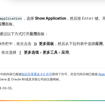
application
，选择
Show Application
，然后按
Enter
键。
应用
面板。
通过以下方式打开
应用
面板：
double_arrow
操作栏中，依次点击
更多面板
，然后从下拉列表中选择
应用
more_vert
，依次选择
更多选项
>
更多工具
>
应用
。
面中的内容已根据
知识共享署名 4.0 许可
获得了许可，并且代码示例已根据
Apa
Java 是 Oracle 和/或其关联公司的注册商标。
-03-05。