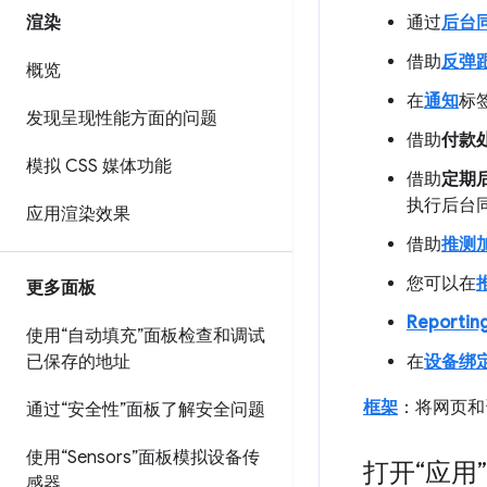
渲染
通过
后台
借助
反弹
概览
在
通知
标
发现呈现性能方面的问题
借助
付款
模拟 CSS 媒体功能
借助
定期
执行后台
应用渲染效果
借助
推测
您可以在
更多面板
Reporting
使用“自动填充”面板检查和调试
已保存的地址
在
设备绑
框架
：将网页和
通过“安全性”面板了解安全问题
使用“Sensors”面板模拟设备传
打开“应用
感器