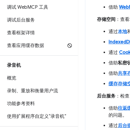
调试 Web
MCP 工具
借助
Web
存储空间
：查看
调试后台服务
通过
本地
查看框架详情
IndexedD
查看应用缓存数据
通过
Cook
借助
私密
录音机
借助
共享
概览
缓存存储
录制、重放和衡量用户流
后台服务
：检查
功能参考资料
借助
往返
的问题。
使用扩展程序自定义“录音机”
通过
后台