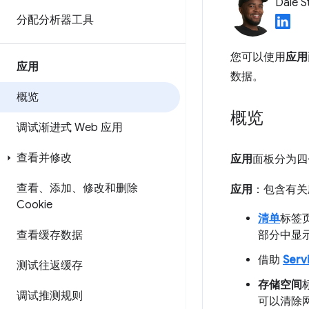
Dale S
分配分析器工具
您可以使用
应用
应用
数据。
概览
概览
调试渐进式 Web 应用
查看并修改
应用
面板分为四
查看、添加、修改和删除
应用
：包含有关
Cookie
清单
标签
查看缓存数据
部分中显
借助
Serv
测试往返缓存
存储空间
调试推测规则
可以清除