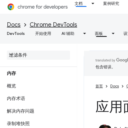
获取有关网站性能的富有实用价
文档
案例研究
值的分析洞见
保存性能轨迹
Docs
Chrome DevTools
DevTools
开始使用
AI 辅助
面板
设
Lighthouse
优化网页速度
包含错误。
内存
概览
首页
Docs
内存术语
应用
解决内存问题
录制堆快照