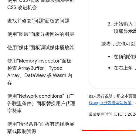
使用“CSS 概览”面板发掘潜在的
CSS 改进机会
查找并修复“问题”面板的问题
开始输入
顶部显示
使用“图层”面板分析网站的图层
或者，您也可以
使用“媒体”面板调试媒体播放器
在顶部的
使用“Memory Inspector”面板
在右上角
检查 Array
Buffer、Typed
Array、Data
View 或 Wasm 内
存
使用“Network conditions”（广
如未另行说明，那么本页
Google 开发者网站政策
。
告联盟条件）面板替换用户代理
字符串
最后更新时间 (UTC)：2024
使用“请求条件”面板有选择地屏
蔽或限制资源