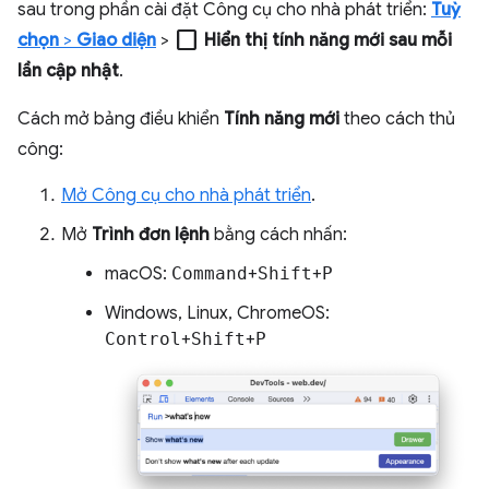
sau trong phần cài đặt Công cụ cho nhà phát triển:
Tuỳ
check_box_outline_blank
chọn
>
Giao diện
>
Hiển thị tính năng mới sau mỗi
lần cập nhật
.
Cách mở bảng điều khiển
Tính năng mới
theo cách thủ
công:
Mở Công cụ cho nhà phát triển
.
Mở
Trình đơn lệnh
bằng cách nhấn:
macOS:
Command
+
Shift
+
P
Windows, Linux, ChromeOS:
Control
+
Shift
+
P