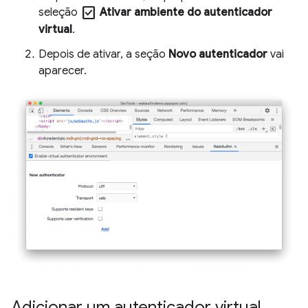
check_box
seleção
Ativar ambiente do autenticador
virtual
.
Depois de ativar, a seção
Novo autenticador
vai
aparecer.
Adicionar um autenticador virtual