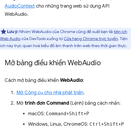
AudioContext
cho những trang web sử dụng API
WebAudio.
Lưu ý:
Nhóm WebAudio của Chrome cũng đề xuất bạn tải
tiện ích
Web Audio
của DevTools xuống từ
Cửa hàng Chrome trực tuyến
. Tiện
ích này trực quan hoá biểu đồ âm thanh trên web theo thời gian thực.
Mở bảng điều khiển Web
Audio
Cách mở bảng điều khiển
WebAudio
:
Mở Công cụ cho nhà phát triển
.
Mở
trình đơn Command
(Lệnh) bằng cách nhấn:
macOS:
Command
+
Shift
+
P
Windows, Linux, ChromeOS:
Ctrl
+
Shift
+
P