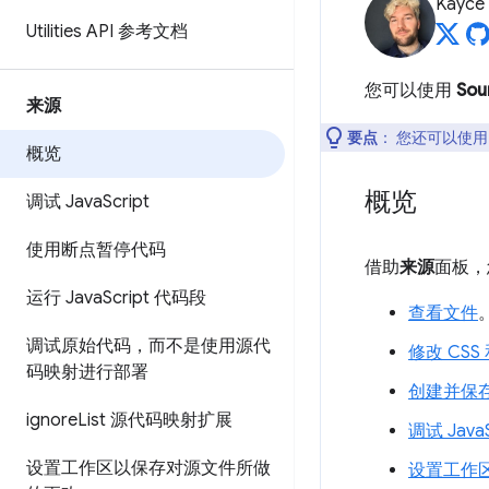
Kayce
Utilities API 参考文档
您可以使用
So
来源
要点
：
您还可以使
概览
概览
调试 Java
Script
使用断点暂停代码
借助
来源
面板，
运行 Java
Script 代码段
查看文件
调试原始代码，而不是使用源代
修改 CSS 和
码映射进行部署
创建并保存 J
ignore
List 源代码映射扩展
调试 JavaS
设置工作区以保存对源文件所做
设置工作