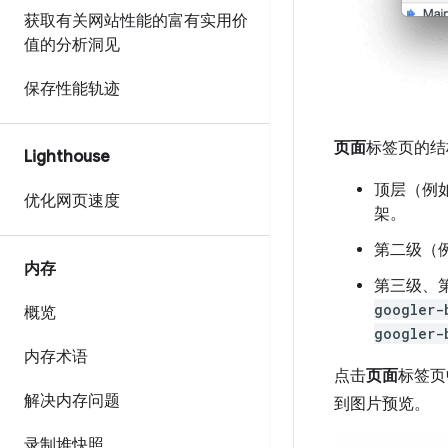
获取有关网站性能的富有实用价
值的分析洞见
保存性能轨迹
页面
标签页的结
Lighthouse
顶层（例
优化网页速度
架。
第二级（
内存
第三级、
googler-
概览
googler-
内存术语
点击
页面
标签页
解决内存问题
到图片预览。
录制堆快照