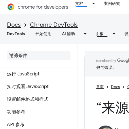
文档
案例研究
控制台
Docs
Chrome DevTools
概览
DevTools
开始使用
AI 辅助
面板
设
通过控制台数据分析了解错误和
警告
日志消息
包含错误。
运行 Java
Script
实时观看 Java
Script
首页
Docs
设置邮件格式和样式
“来
功能参考
API 参考