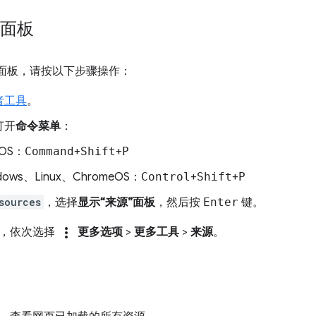
”面板
”面板，请按以下步骤操作：
者工具
。
打开
命令菜单
：
cOS：
Command
+
Shift
+
P
dows、Linux、ChromeOS：
Control
+
Shift
+
P
sources
，选择
显示“来源”面板
，然后按
Enter
键。
more_vert
角，依次选择
更多选项
>
更多工具
>
来源
。