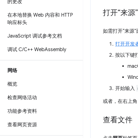
的更改
打开“来源
在本地替换 Web 内容和 HTTP
响应标头
如需打开“来源
Java
Script 调试参考文档
打开开发
调试 C
/
C++ Web
Assembly
按以下键
ma
网络
Win
概览
开始输入
检查网络活动
或者，在右上
功能参考资料
查看文件
查看网页资源