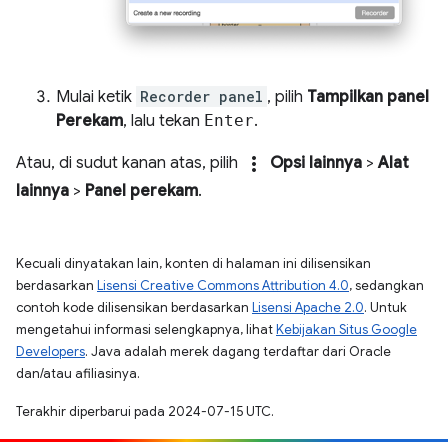
Mulai ketik
Recorder panel
, pilih
Tampilkan panel
Perekam
, lalu tekan
Enter
.
more_vert
Atau, di sudut kanan atas, pilih
Opsi lainnya
>
Alat
lainnya
>
Panel perekam
.
Kecuali dinyatakan lain, konten di halaman ini dilisensikan
berdasarkan
Lisensi Creative Commons Attribution 4.0
, sedangkan
contoh kode dilisensikan berdasarkan
Lisensi Apache 2.0
. Untuk
mengetahui informasi selengkapnya, lihat
Kebijakan Situs Google
Developers
. Java adalah merek dagang terdaftar dari Oracle
dan/atau afiliasinya.
Terakhir diperbarui pada 2024-07-15 UTC.