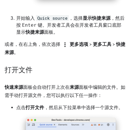
开始输入
Quick source
，选择
显示快捷来源
，然后
按
Enter
键。开发者工具会在开发者工具窗口底部
显示
快捷来源
面板。
more_vert
或者，在右上角，依次选择
更多选项
>
更多工具
>
快捷
来源
。
打开文件
快速来源
面板会自动打开上次在
来源
面板中编辑的文件。如
需手动打开源文件，您可以执行以下任一操作：
点击
打开文件
，然后从下拉菜单中选择一个源文件。