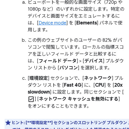
ビューポートを一般的な画面サイズ（720p や
1080p など）のいずれかに設定します。特定の
デバイスと画面サイズをエミュレートするに
は、[
Device mode
] を [
Elements
] パネルで使
用します。
この例のウェブサイトのユーザーの 82% がパ
ソコンで閲覧しています。ローカルの指標スコ
アを正しいフィールド データと比較するに
は、[
フィールド データ
] > [
デバイス
] プルダウ
ン リストから [
パソコン
] を選択します。
[
環境設定
] セクションで、[
ネットワーク
] プル
ダウン リストを [
Fast 4G
] に、[
CPU
] を [
20x
slowdown
] に設定します。同じセクションで [
check_box
] [
ネットワーク キャッシュを無効にする
]
をオンにすることもできます。
ヒント:
[**環境設定**] セクションのスロットリング プルダウン