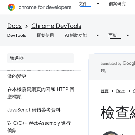
文件
個案研究
使用中斷點暫停程式碼
執行 JavaScript 程式碼片段
Docs
Chrome DevTools
對原始程式碼 (而非使用來源對
DevTools
開始使用
AI 輔助功能
面板
應) 進行偵錯
ignore
List 來源對應擴充功能
設定工作區，儲存對來源檔案所
錯。
做的變更
在本機覆寫網頁內容和 HTTP 回
首頁
Docs
應標頭
檢查
Java
Script 偵錯參考資料
對 C
/
C++ Web
Assembly 進行
偵錯