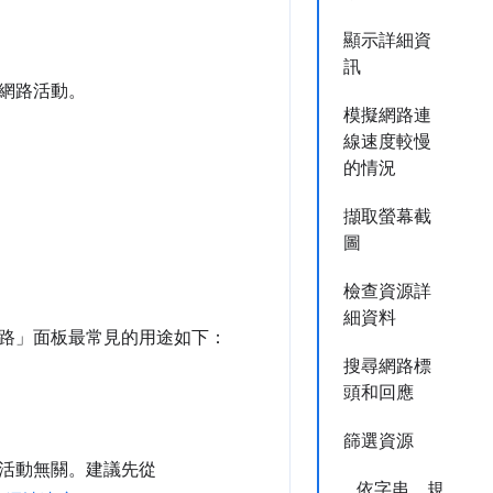
顯示詳細資
訊
網路活動。
模擬網路連
線速度較慢
的情況
擷取螢幕截
圖
檢查資源詳
細資料
路」
面板最常見的用途如下：
搜尋網路標
頭和回應
篩選資源
活動無關。建議先從
依字串、規