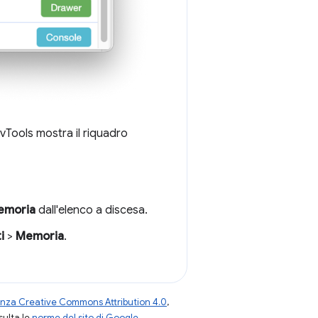
vTools mostra il riquadro
emoria
dall'elenco a discesa.
i
>
Memoria
.
enza Creative Commons Attribution 4.0
,
nsulta le
norme del sito di Google