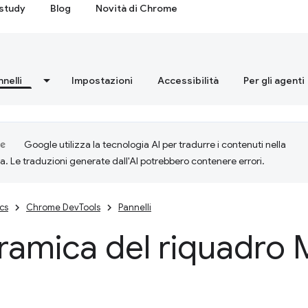
study
Blog
Novità di Chrome
nnelli
Impostazioni
Accessibilità
Per gli agenti
Google utilizza la tecnologia AI per tradurre i contenuti nella
ta. Le traduzioni generate dall'AI potrebbero contenere errori.
cs
Chrome DevTools
Pannelli
ramica del riquadro