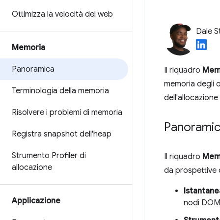
Ottimizza la velocità del web
Dale S
Memoria
Panoramica
Il riquadro
Mem
memoria degli o
Terminologia della memoria
dell'allocazion
Risolvere i problemi di memoria
Panorami
Registra snapshot dell'heap
Strumento Profiler di
Il riquadro
Mem
allocazione
da prospettive d
Istantan
Applicazione
nodi DOM 