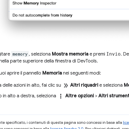
gitare
memory
, seleziona
Mostra memoria
e premi
Invio
. De
nella parte superiore della finestra di DevTools.
uoi aprire il pannello
Memoria
nei seguenti modi:
double_arrow
 delle azioni in alto, fai clic su
Altri riquadri
e seleziona
M
more_vert
o in alto a destra, seleziona
Altre opzioni
>
Altri strument
 specificato, i contenuti di questa pagina sono concessi in base alla
lic
ce sono concessi in base alla
licenza Apache 2.0
. Per ulteriori dettagli, co