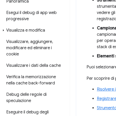
Strumenta
Panoramica
strumentaz
Esegui il debug di app web
vedere gli
progressive
registrazi
Campiona
Visualizza e modifica
campionam
per operaz
Visualizzare
,
aggiungere
,
stack di e
modificare ed eliminare i
cookie
Elementi 
Visualizzare i dati della cache
Puoi selezionare
Verifica la memorizzazione
Per scoprire di 
nella cache back-forward
Risolvere 
Debug delle regole di
Registrar
speculazione
Strumento 
Eseguire il debug degli