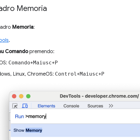
quadro Memoria
quadro
Memoria
:
ools
.
u Comando
premendo:
OS:
Comando
+
Maiusc
+
P
ows, Linux, ChromeOS:
Control
+
Maiusc
+
P