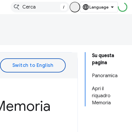
/
Su questa
pagina
Panoramica
Apri il
riquadro
 Memoria
Memoria