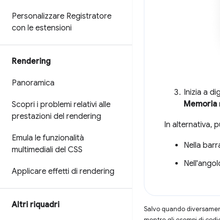
Personalizzare Registratore
con le estensioni
Rendering
Panoramica
Inizia a di
Memoria
Scopri i problemi relativi alle
prestazioni del rendering
In alternativa, p
Emula le funzionalità
Nella barra
multimediali del CSS
Nell'angol
Applicare effetti di rendering
Altri riquadri
Salvo quando diversamente
mentre gli esempi di codi