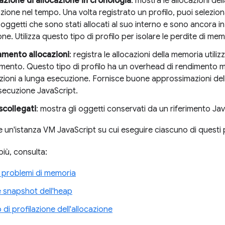
zione di allocazione in cronologia
: mostra le allocazioni de
ione nel tempo. Una volta registrato un profilo, puoi selezion
 oggetti che sono stati allocati al suo interno e sono ancora in 
one. Utilizza questo tipo di profilo per isolare le perdite di mem
mento allocazioni
: registra le allocazioni della memoria utili
ento. Questo tipo di profilo ha un overhead di rendimento mi
ioni a lunga esecuzione. Fornisce buone approssimazioni dell
secuzione JavaScript.
scollegati
: mostra gli oggetti conservati da un riferimento Jav
 un'istanza VM JavaScript su cui eseguire ciascuno di questi pr
più, consulta:
i problemi di memoria
e snapshot dell'heap
di profilazione dell'allocazione