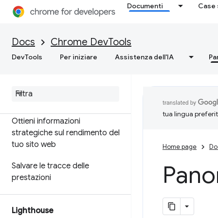
cronologia
Documenti
Case 
Analizzare il rendimento del
selettore CSS
Docs
Chrome DevTools
Profila le prestazioni di Node.js
DevTools
Per iniziare
Assistenza dell'IA
Pa
Personalizza i dati sulle
prestazioni con l'API
estensibilità
tua lingua preferi
Ottieni informazioni
strategiche sul rendimento del
tuo sito web
Home page
Do
Pano
Salvare le tracce delle
prestazioni
Lighthouse