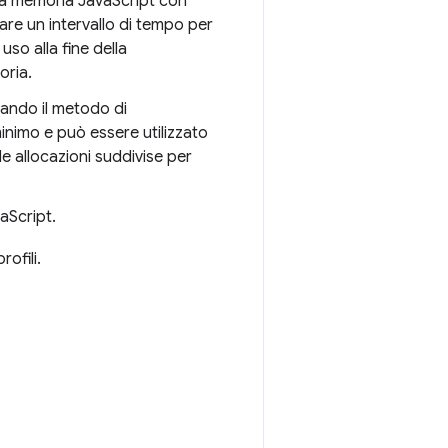
lla memoria JavaScript con
are un intervallo di tempo per
uso alla fine della
oria.
zzando il metodo di
nimo e può essere utilizzato
e allocazioni suddivise per
aScript.
ofili.