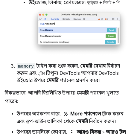
উইন্ডোজ, লিনাক্স, ক্রোমওএস:
কন্ট্রোল
+
শিফট
+
পি
memory
টাইপ করা শুরু করুন,
মেমরি দেখান
নির্বাচন
করুন এবং
এন্টার
টিপুন। DevTools আপনার DevTools
উইন্ডোর উপরে
মেমরি
প্যানেল প্রদর্শন করে।
বিকল্পভাবে, আপনি নিম্নলিখিত উপায়ে
মেমরি
প্যানেল খুলতে
পারেন:
double_arrow
উপরের অ্যাকশন বারে,
More প্যানেলে
ক্লিক করুন
এবং ড্রপ-ডাউন তালিকা থেকে
মেমরি
নির্বাচন করুন।
more_vert
উপরের ডানদিকে কোণায়,
আরও বিকল্প
>
আরও টুল