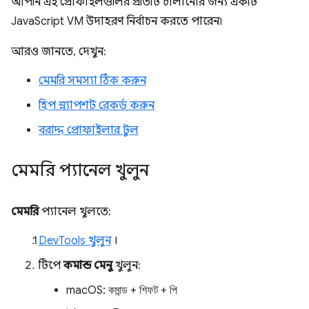
আপনি এই প্রোফাইলগুলির প্রতিটি চালানোর জন্য একটি
JavaScript VM উদাহরণ নির্বাচন করতে পারেন৷
আরও জানতে, দেখুন:
মেমরি সমস্যা ঠিক করুন
হিপ স্ন্যাপশট রেকর্ড করুন
বরাদ্দ প্রোফাইলার টুল
মেমরি প্যানেল খুলুন
মেমরি
প্যানেল খুলতে:
DevTools খুলুন
।
টিপে
কমান্ড মেনু
খুলুন:
macOS:
কমান্ড
+
শিফট
+
পি