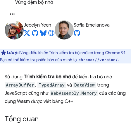
Vùng đệm bộ nhớ
Jecelyn Yeen
Sofia Emelianova
Lưu ý:
Bảng điều khiển Trình kiểm tra bộ nhớ có trong Chrome 91.
Bạn có thể kiểm tra phiên bản của mình tại
.
chrome://version/
Sử dụng
Trình kiểm tra bộ nhớ
để kiểm tra bộ nhớ
ArrayBuffer
,
TypedArray
và
DataView
trong
JavaScript cũng như
WebAssembly.Memory
của các ứng
dụng Wasm được viết bằng C++.
Tổng quan