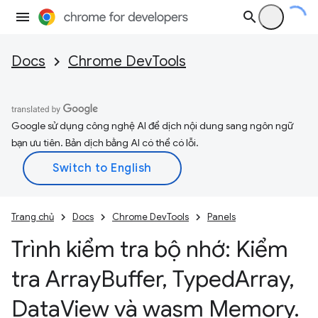
Docs
Chrome DevTools
Google sử dụng công nghệ AI để dịch nội dung sang ngôn ngữ
bạn ưu tiên. Bản dịch bằng AI có thể có lỗi.
Trang chủ
Docs
Chrome DevTools
Panels
Trình kiểm tra bộ nhớ: Kiểm
tra Array
Buffer
,
Typed
Array
,
Data
View và wasm Memory
.