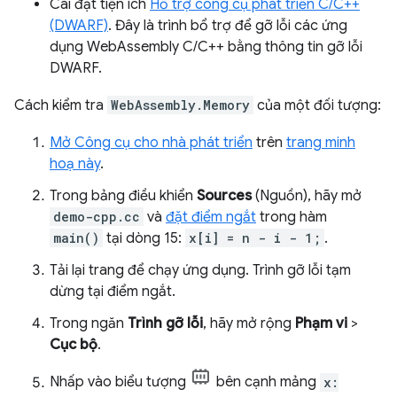
Cài đặt tiện ích
Hỗ trợ công cụ phát triển C/C++
(DWARF)
. Đây là trình bổ trợ để gỡ lỗi các ứng
dụng WebAssembly C/C++ bằng thông tin gỡ lỗi
DWARF.
Cách kiểm tra
WebAssembly.Memory
của một đối tượng:
Mở Công cụ cho nhà phát triển
trên
trang minh
hoạ này
.
Trong bảng điều khiển
Sources
(Nguồn), hãy mở
demo-cpp.cc
và
đặt điểm ngắt
trong hàm
main()
tại dòng 15:
x[i] = n - i - 1;
.
Tải lại trang để chạy ứng dụng. Trình gỡ lỗi tạm
dừng tại điểm ngắt.
Trong ngăn
Trình gỡ lỗi
, hãy mở rộng
Phạm vi
>
Cục bộ
.
Nhấp vào biểu tượng
bên cạnh mảng
x: