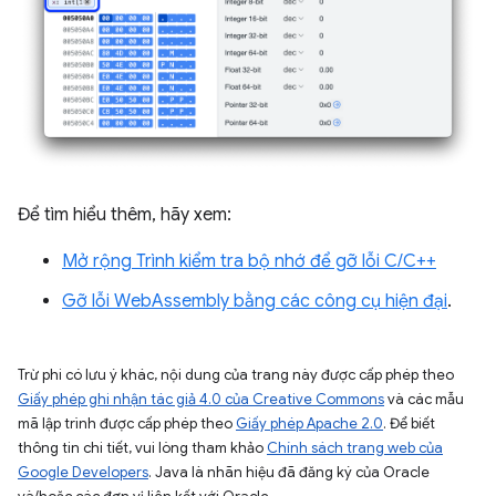
Để tìm hiểu thêm, hãy xem:
Mở rộng Trình kiểm tra bộ nhớ để gỡ lỗi C/C++
Gỡ lỗi WebAssembly bằng các công cụ hiện đại
.
Trừ phi có lưu ý khác, nội dung của trang này được cấp phép theo
Giấy phép ghi nhận tác giả 4.0 của Creative Commons
và các mẫu
mã lập trình được cấp phép theo
Giấy phép Apache 2.0
. Để biết
thông tin chi tiết, vui lòng tham khảo
Chính sách trang web của
Google Developers
. Java là nhãn hiệu đã đăng ký của Oracle