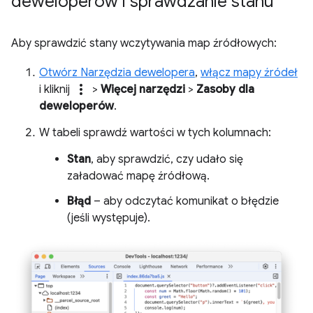
deweloperów i sprawdzanie stanu
Aby sprawdzić stany wczytywania map źródłowych:
Otwórz Narzędzia dewelopera
,
włącz mapy źródeł
more_vert
i kliknij
>
Więcej narzędzi
>
Zasoby dla
deweloperów
.
W tabeli sprawdź wartości w tych kolumnach:
Stan
, aby sprawdzić, czy udało się
załadować mapę źródłową.
Błąd
– aby odczytać komunikat o błędzie
(jeśli występuje).