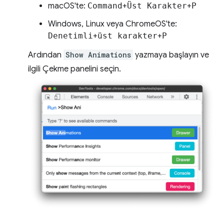
macOS'te:
Command
+
Üst Karakter
+
P
Windows, Linux veya ChromeOS'te:
Denetimli
+
üst karakter
+
P
Ardından
Show Animations
yazmaya başlayın ve
ilgili Çekme panelini seçin.