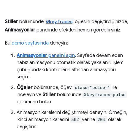
Stiller
bölümünde
@keyframes
öğesini değiştirdiğinizde,
Animasyonlar
panelinde efektleri hemen görebilirsiniz.
Bu
demo sayfasında
deneyin:
Animasyonlar
panelini açın
. Sayfada devam eden
nabız animasyonu otomatik olarak yakalanır. İşlem
çubuğundaki kontrollerin altından animasyonu
seçin.
Öğeler
bölümünde, öğeyi
class="pulser"
ile
inceleyin ve
Stiller
bölümünde
@keyframes pulse
bölümünü bulun.
Animasyon karelerini değiştirmeyi deneyin. Örneğin,
ikinci animasyon karesini
50%
yerine
20%
olarak
değiştirin.