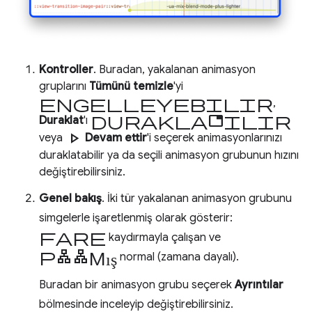
Kontroller
. Buradan, yakalanan animasyon
gruplarını
Tümünü temizle
'yi
engelleyebilir
,
duraklatabilir
Duraklat
'ı
play_arrow
veya
Devam ettir
'i seçerek animasyonlarınızı
duraklatabilir ya da seçili animasyon grubunun hızını
değiştirebilirsiniz.
Genel bakış
. İki tür yakalanan animasyon grubunu
simgelerle işaretlenmiş olarak gösterir:
fare
kaydırmayla çalışan ve
planlanmış
normal (zamana dayalı).
Buradan bir animasyon grubu seçerek
Ayrıntılar
bölmesinde inceleyip değiştirebilirsiniz.