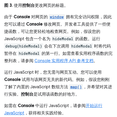
图 3
. 使用
控制台
更改网页的标题。
由于
Console
对网页的
window
拥有完全访问权限，因此
您可以通过
Console
修改网页。开发者工具提供了一些便
捷函数，可让您更轻松地检查网页。例如，假设您的
JavaScript 包含一个名为
hideModal
的函数。运行
debug(hideModal)
会在下次调用
hideModal
时将代码
暂停在
hideModal
的第一行。如需查看实用程序函数的完
整列表，请参阅
Console 实用程序 API 参考文档
。
运行 JavaScript 时，您无需与网页互动。您可以使用
Console
试用与该网页无关的新代码。例如，假设您刚刚
了解了内置的 JavaScript 数组方法
map()
，并希望对其进
行实验。
控制台
是试用该函数的好地方。
如需在
Console
中运行 JavaScript，请参阅
开始运行
JavaScript
，获得相关实践经验。