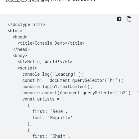
<!doctype html>

<html>

  <head>

    <title>Console Demo</title>

  </head>

  <body>

    <h1>Hello, World!</h1>

    <script>

      console.log('Loading!');

      const h1 = document.querySelector('h1');

      console.log(h1.textContent);

      console.assert(document.querySelector('h2'), '
      const artists = [

        {

          first: 'René',

          last: 'Magritte'

        },

        {

          first: 'Chaim',
