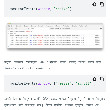
monitorEvents
(
window
,
"resize"
);
উইন্ডো অবজেক্টে "রিসাইজ" এবং "স্ক্রোল" ইভেন্ট উভয়ই নিরীক্ষণ করার জন্য
নিম্নলিখিত একটি অ্যারে সংজ্ঞায়িত করে:
monitorEvents
(
window
,
[
"resize"
,
"scroll"
])
আপনি উপলব্ধ ইভেন্টের একটি নির্দিষ্ট করতে পারেন "প্রকার", স্ট্রিং যা ইভেন্টের
পূর্বনির্ধারিত সেটে মানচিত্র করে। নীচের সারণীটি উপলব্ধ ইভেন্টের প্রকার এবং