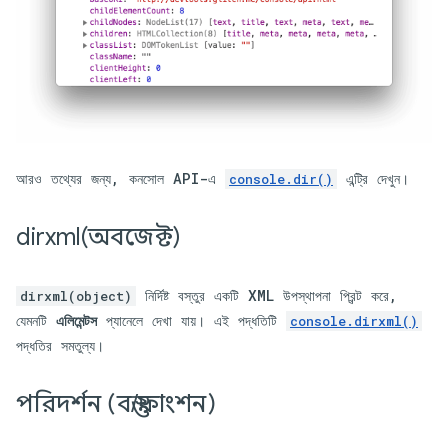
আরও তথ্যের জন্য, কনসোল API-এ
এন্ট্রি দেখুন।
console.dir()
dirxml(
অবজেক্ট)
নির্দিষ্ট বস্তুর একটি XML উপস্থাপনা প্রিন্ট করে,
dirxml(object)
যেমনটি
এলিমেন্টস
প্যানেলে দেখা যায়। এই পদ্ধতিটি
console.dirxml()
পদ্ধতির সমতুল্য।
পরিদর্শন (বস্তু
/
ফাংশন)