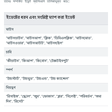
তাদের সম্পর্কিত ইভেন্ট ম্যাপিংগুলি তালিকাভুক্ত করে:
ইভেন্টের ধরন এবং সংশ্লিষ্ট ম্যাপ করা ইভেন্ট
মাউস
"মাউসডাউন", "মাউসআপ", "ক্লিক", "ডিবিএলক্লিক", "মাউসমোভ",
"মাউসওভার", "মাউসআউট", "মাউসহুইল"
চাবি
"কীডাউন", "কিআপ", "কিপ্রেস", "টেক্সটইনপুট"
স্পর্শ
"টাচস্টার্ট", ​​"টাচমুভ", "টাচএন্ড", "টাচ ক্যান্সেল"
নিয়ন্ত্রণ
"রিসাইজ", "স্ক্রোল", "জুম", "ফোকাস", "ব্লার", "সিলেক্ট", "পরিবর্তন", "জমা
দিন", "রিসেট"