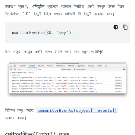
উদাহরণ স্বরূপ,
এলিমেন্টস
প্যানেলে বর্তমানে নির্বাচিত একটি ইনপুট টেক্সট ফিল্ডে
নিম্নলিখিত "কী" ইভেন্ট টাইপ সমস্ত সংশ্লিষ্ট কী ইভেন্ট ব্যবহার করে।
monitorEvents
(
$0
,
"key"
);
নীচে পাঠ্য ক্ষেত্রে একটি অক্ষর টাইপ করার পরে নমুনা আউটপুট:
নিরীক্ষণ বন্ধ করতে
unmonitorEvents(object[, events])
ব্যবহার করুন।