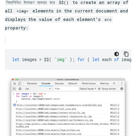
নিম্নলিখিত উদাহরণ ব্যবহার করে
to create an array of
$$()
all
elements in the current document and
<img>
displays the value of each element's
src
property:
let
images
=
$$
(
'img'
);
for
(
let
each
of
image