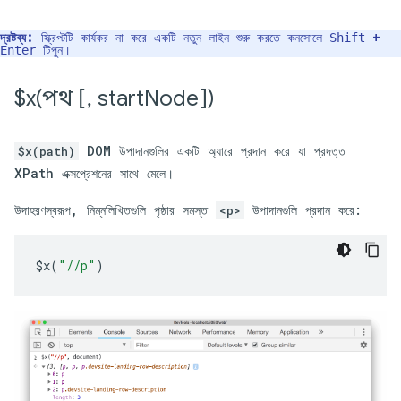
দ্রষ্টব্য:
স্ক্রিপ্টটি কার্যকর না করে একটি নতুন লাইন শুরু করতে কনসোলে
+
Shift
টিপুন।
Enter
$
x(
পথ [
,
start
Node])
DOM উপাদানগুলির একটি অ্যারে প্রদান করে যা প্রদত্ত
$x(path)
XPath এক্সপ্রেশনের সাথে মেলে।
উদাহরণস্বরূপ, নিম্নলিখিতগুলি পৃষ্ঠার সমস্ত
উপাদানগুলি প্রদান করে:
<p>
$x
(
"//p"
)