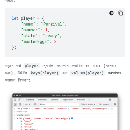
করেছে:
let
player
=
{
"name"
:
"Parzival"
,
"number"
:
1
,
"state"
:
"ready"
,
"easterEggs"
:
3
};
অনুমান করা
গ্লোবাল নেমস্পেসে সংজ্ঞায়িত করা হয়েছে (সরলতার
player
জন্য), টাইপিং
এবং
কনসোলের
keys(player)
values(player)
ফলাফলে নিম্নরূপ: