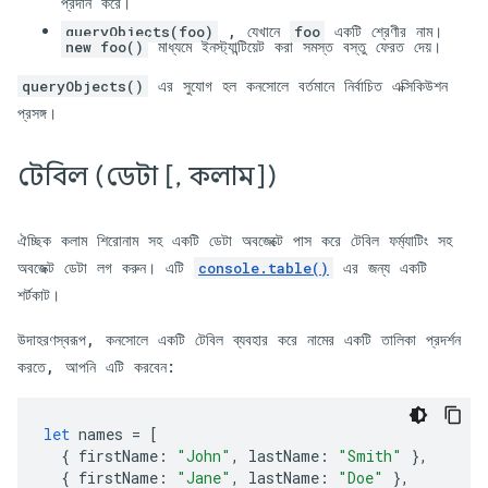
প্রদান করে।
, যেখানে
একটি শ্রেণীর নাম।
queryObjects(foo)
foo
মাধ্যমে ইনস্ট্যান্টিয়েট করা সমস্ত বস্তু ফেরত দেয়।
new foo()
এর সুযোগ হল কনসোলে বর্তমানে নির্বাচিত এক্সিকিউশন
queryObjects()
প্রসঙ্গ।
টেবিল (ডেটা [
,
কলাম])
ঐচ্ছিক কলাম শিরোনাম সহ একটি ডেটা অবজেক্টে পাস করে টেবিল ফর্ম্যাটিং সহ
অবজেক্ট ডেটা লগ করুন। এটি
এর জন্য একটি
console.table()
শর্টকাট।
উদাহরণস্বরূপ, কনসোলে একটি টেবিল ব্যবহার করে নামের একটি তালিকা প্রদর্শন
করতে, আপনি এটি করবেন:
let
names
=
[
{
firstName
:
"John"
,
lastName
:
"Smith"
},
{
firstName
:
"Jane"
,
lastName
:
"Doe"
},