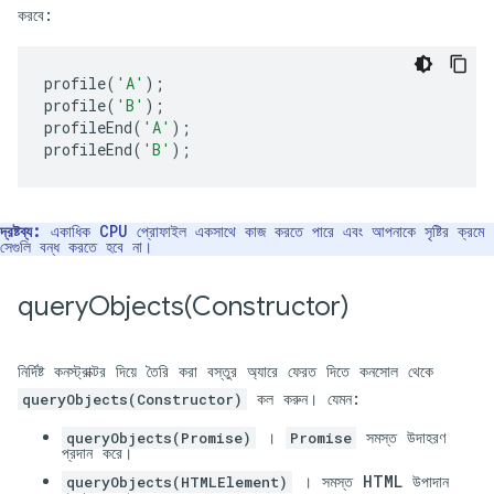
করবে:
profile
(
'A'
);
profile
(
'B'
);
profileEnd
(
'A'
);
profileEnd
(
'B'
);
দ্রষ্টব্য:
একাধিক CPU প্রোফাইল একসাথে কাজ করতে পারে এবং আপনাকে সৃষ্টির ক্রমে
সেগুলি বন্ধ করতে হবে না।
queryObjects(
Constructor)
নির্দিষ্ট কনস্ট্রাক্টর দিয়ে তৈরি করা বস্তুর অ্যারে ফেরত দিতে কনসোল থেকে
কল করুন। যেমন:
queryObjects(Constructor)
।
সমস্ত উদাহরণ
queryObjects(Promise)
Promise
প্রদান করে।
। সমস্ত HTML উপাদান
queryObjects(HTMLElement)