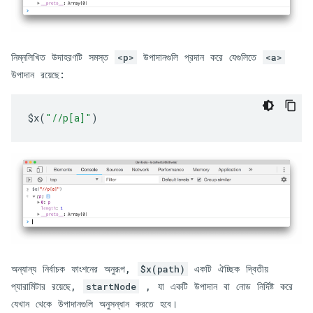
নিম্নলিখিত উদাহরণটি সমস্ত
উপাদানগুলি প্রদান করে যেগুলিতে
<p>
<a>
উপাদান রয়েছে:
$x
(
"//p[a]"
)
অন্যান্য নির্বাচক ফাংশনের অনুরূপ,
একটি ঐচ্ছিক দ্বিতীয়
$x(path)
প্যারামিটার রয়েছে,
, যা একটি উপাদান বা নোড নির্দিষ্ট করে
startNode
যেখান থেকে উপাদানগুলি অনুসন্ধান করতে হবে।