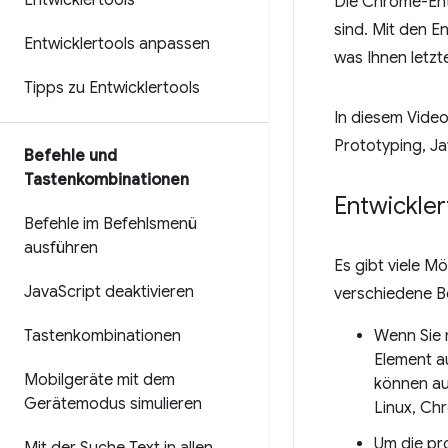
Entwicklertools
Die Chrome-Entw
sind. Mit den E
Entwicklertools anpassen
was Ihnen letzte
Tipps zu Entwicklertools
In diesem Vide
Prototyping, Ja
Befehle und
Tastenkombinationen
Entwickler
Befehle im Befehlsmenü
ausführen
Es gibt viele M
Java
Script deaktivieren
verschiedene B
Tastenkombinationen
Wenn Sie 
Element a
Mobilgeräte mit dem
können a
Gerätemodus simulieren
Linux, Ch
Um die pr