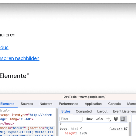
ulieren
odus
soren nachbilden
„Elemente“