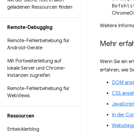
Mit der Suche Text in allen
Befehls
geladenen Ressourcen finden
ChromeOS)
Weitere Inform
Remote-Debugging
Remote-Fehlerbehebung für
Mehr erfa
Android-Geräte
Mit Portweiterleitung auf
Wenn Sie ein er
lokale Server und Chrome-
erfahren, wie S
Instanzen zugreifen
DOM anse
Remote-Fehlerbehebung für
CSS anse
Web
Views
JavaScrip
In der Co
Ressourcen
Websitege
Entwicklerblog