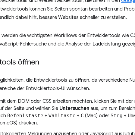
icklertools sind Webentwicklertools, die direkt in den
Googl
ntwicklertools können Sie Seiten spontan bearbeiten und Probl
ndlich dabei hilft, bessere Websites schneller zu erstellen.
o werden die wichtigsten Workflows der Entwicklertools wie
vaScript-Fehlersuche und die Analyse der Ladeleistung gezei
tools öffnen
öglichkeiten, die Entwicklertools zu öffnen, da verschiedene Nu
ereiche der Entwicklertools-UI wünschen.
mit dem DOM oder CSS arbeiten möchten, klicken Sie mit der 
uf der Seite und wählen Sie
Untersuchen
aus, um zum Bereic
uch
Befehlstaste
+
Wahltaste
+
C
(Mac) oder
Strg
+
Um
romeOS) drücken.
otokollierten Meldungen anzusehen oder JavaScript auszufüh