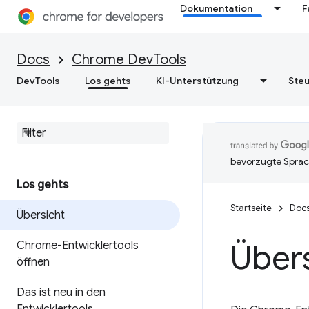
Dokumentation
F
Docs
Chrome DevTools
DevTools
Los gehts
KI-Unterstützung
Steu
bevorzugte Sprac
Los gehts
Startseite
Doc
Übersicht
Über
Chrome-Entwicklertools
öffnen
Das ist neu in den