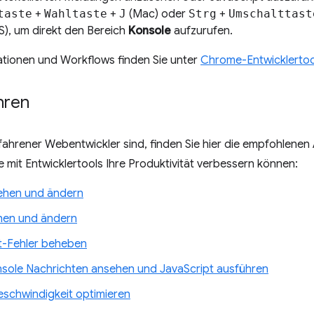
taste
+
Wahltaste
+
J
(Mac) oder
Strg
+
Umschalttast
, um direkt den Bereich
Konsole
aufzurufen.
ationen und Workflows finden Sie unter
Chrome-Entwicklertoo
hren
fahrener Webentwickler sind, finden Sie hier die empfohlene
ie mit Entwicklertools Ihre Produktivität verbessern können:
hen und ändern
hen und ändern
t-Fehler beheben
nsole Nachrichten ansehen und JavaScript ausführen
schwindigkeit optimieren