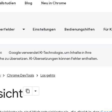
allstudien
Blog
Neu in Chrome
erfelder
Einstellungen
Bedienungshilfen
Für 
Google verwendet KI-Technologie, um Inhalte in Ihre
he zu übersetzen. KI-Übersetzungen können Fehler enthalten.
s
Chrome DevTools
Los gehts
sicht