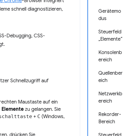
e Chrome
-Browser integriert
eme schnell diagnostizieren,
Gerätemo
dus
Steuerfeld
 CSS-Debugging, CSS-
„Elemente“
gt.
Konsolenb
ereich
Quellenber
eich
tzer Schnellzugriff auf
Netzwerkb
ereich
rechten Maustaste auf ein
h
Elemente
zu gelangen. Sie
Rekorder-
schalttaste
+
C
(Windows,
Bereich
ren, drücken Sie
Steuerfeld