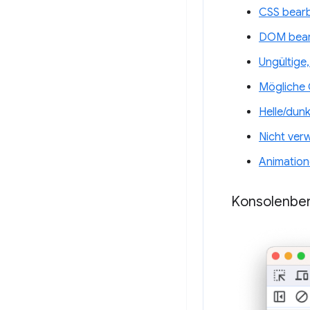
CSS bearb
DOM bear
Ungültige,
Mögliche 
Helle/dun
Nicht ver
Animation
Konsolenber