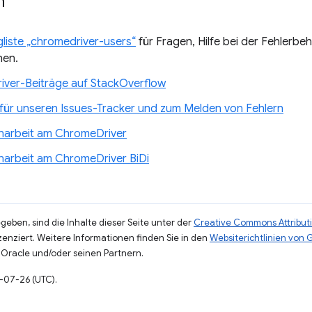
n
gliste „chromedriver-users“
für Fragen, Hilfe bei der Fehlerb
nen.
ver-Beiträge auf StackOverflow
 für unseren Issues-Tracker und zum Melden von Fehlern
arbeit am ChromeDriver
arbeit am ChromeDriver BiDi
eben, sind die Inhalte dieser Seite unter der
Creative Commons Attributi
zenziert. Weitere Informationen finden Sie in den
Websiterichtlinien von
Oracle und/oder seinen Partnern.
5-07-26 (UTC).