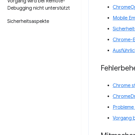
Vorgang wird bei Remote-
ChromeOp
Debugging nicht unterstützt
Mobile Em
Sicherheitsaspekte
Sicherhei
Chrome-Er
Ausführlic
Fehlerbeh
Chrome st
ChromeDri
Probleme 
Vorgang b