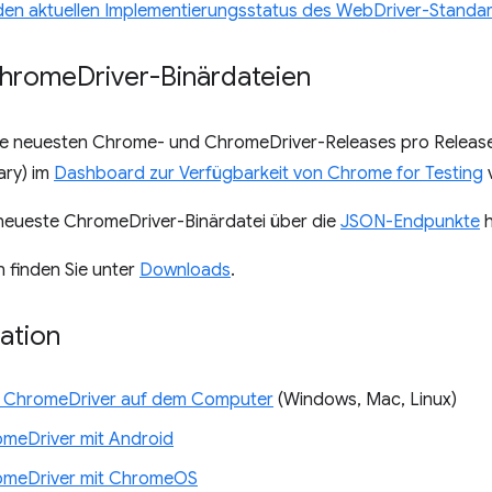
 den aktuellen Implementierungsstatus des WebDriver-Standa
Chrome
Driver-Binärdateien
ie neuesten Chrome- und ChromeDriver-Releases pro Release-K
ary) im
Dashboard zur Verfügbarkeit von Chrome for Testing
v
 neueste ChromeDriver-Binärdatei über die
JSON-Endpunkte
h
n finden Sie unter
Downloads
.
ation
in ChromeDriver auf dem Computer
(Windows, Mac, Linux)
meDriver mit Android
omeDriver mit ChromeOS