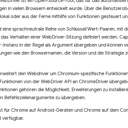
WebDriver ist ein Open-Source-Tool, das für das automatisier
 in vielen Browsern entwickelt wurde. Über die Benutzerob
okal oder aus der Ferne mithilfe von Funktionen gesteuert u
nd eine sprachneutrale Reihe von Schlüssel/Wert-Paaren, mit
das Verhalten einer WebDriver-Sitzung definiert werden. Capa
r-Instanz in der Regel als Argument übergeben und können 
lungen wie den Browsernamen, die Version und die Strategie 
rweitert den Webdriver um Chromium-spezifische Funktione
Funktionen von der WebDriver API an ChromeDriver überge
nktionen gehören die Möglichkeit, Erweiterungen zu installie
en Befehlszeilenargumente zu übergeben.
st für Chrome auf Android-Geräten und Chrome auf dem Co
 verfügbar.