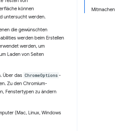
te Testen von
erfläche können
Mitmachen
nd untersucht werden.
 denen die gewünschten
bilities werden beim Erstellen
verwendet werden, um
zum Laden von Seiten
n. Über das
ChromeOptions
-
ben. Zu den Chromium-
ren, Fenstertypen zu ändern
mputer (Mac, Linux, Windows