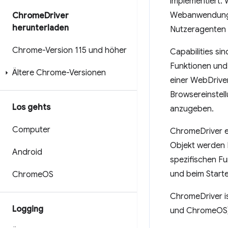
implementiert. 
Webanwendungen
Chrome
Driver
herunterladen
Nutzeragenten l
Chrome-Version 115 und höher
Capabilities si
Funktionen und 
Ältere Chrome-Versionen
einer WebDrive
Browsereinstel
Los gehts
anzugeben.
Computer
ChromeDriver e
Objekt werden 
Android
spezifischen Fu
und beim Start
Chrome
OS
ChromeDriver i
Logging
und ChromeOS)