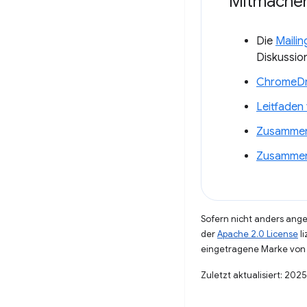
Mitmache
Die
Mailin
Diskussio
ChromeDri
Leitfaden
Zusammen
Zusammen
Sofern nicht anders angeg
der
Apache 2.0 License
li
eingetragene Marke von 
Zuletzt aktualisiert: 202