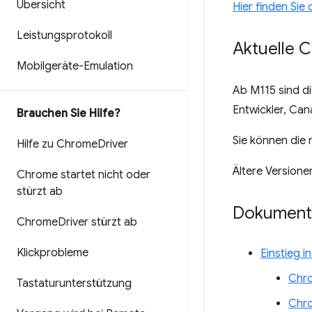
Übersicht
Hier finden Sie
Leistungsprotokoll
Aktuelle 
Mobilgeräte-Emulation
Ab M115 sind d
Entwickler, Can
Brauchen Sie Hilfe?
Sie können die
Hilfe zu Chrome
Driver
Ältere Versione
Chrome startet nicht oder
stürzt ab
Dokument
Chrome
Driver stürzt ab
Klickprobleme
Einstieg 
Chro
Tastaturunterstützung
Chr