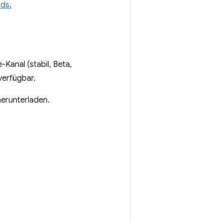
rds.
anal (stabil, Beta,
erfügbar.
erunterladen.