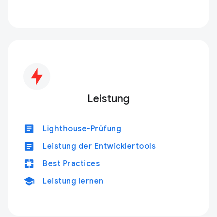
Leistung
article
Lighthouse-Prüfung
article
Leistung der Entwicklertools
pages
Best Practices
school
Leistung lernen