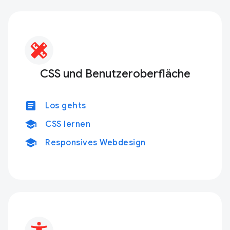
CSS und Benutzeroberfläche
article
Los gehts
school
CSS lernen
school
Responsives Webdesign