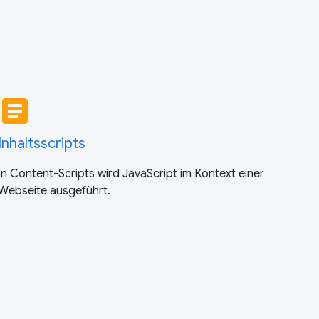
article
Inhaltsscripts
In Content-Scripts wird JavaScript im Kontext einer
Webseite ausgeführt.