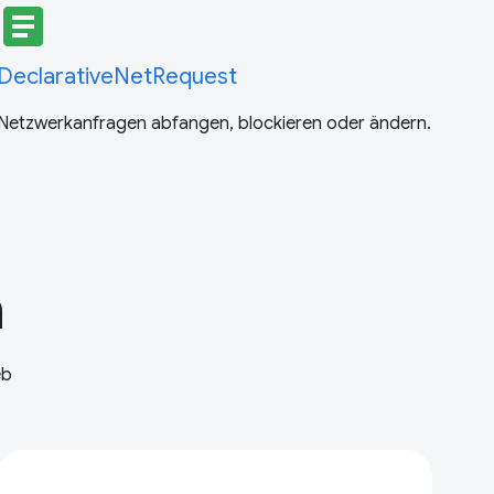
article
DeclarativeNetRequest
Netzwerkanfragen abfangen, blockieren oder ändern.
n
eb